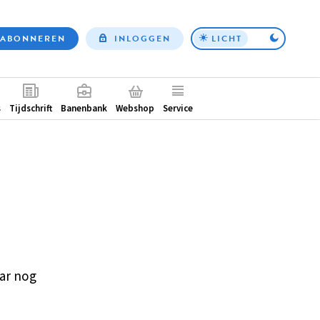
ABONNEREN
INLOGGEN
LICHT
Top
nav
ntair
s
Tijdschrift
Banenbank
Webshop
Service
ar nog