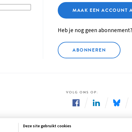
MAAK EEN ACCOUNT 
Heb je nog geen abonnement
ABONNEREN
VOLG ONS OP
Volg
Volg
Volg
ons
ons
ons
Deze site gebruikt cookies
op
op
op