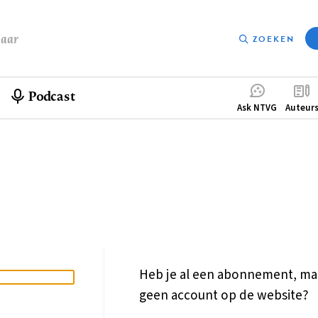
baar
ZOEKEN
Podcast
Compleme
Ask NTVG
Auteur
menu
Heb je al een abonnement, ma
geen account op de website?