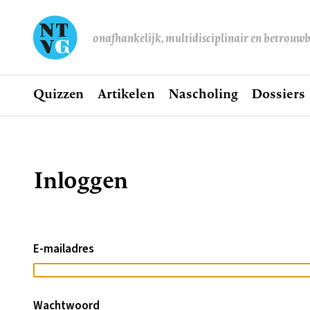
onafhankelijk, multidisciplinair en betrouw
Home
Quizzen
Artikelen
Nascholing
Dossiers
Hoofdnavigatie
Inloggen
Kruimelpad
E-mailadres
Wachtwoord