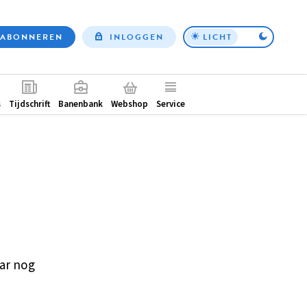
ABONNEREN
INLOGGEN
LICHT
Top
nav
ntair
s
Tijdschrift
Banenbank
Webshop
Service
ar nog