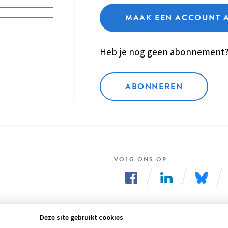
MAAK EEN ACCOUNT 
Heb je nog geen abonnement
ABONNEREN
VOLG ONS OP
Volg
Volg
Volg
ons
ons
ons
Deze site gebruikt cookies
op
op
op