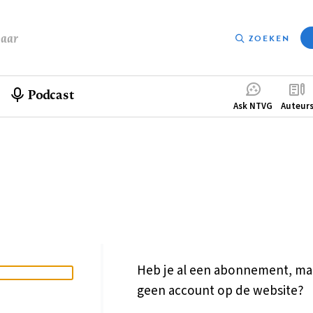
baar
ZOEKEN
Podcast
Compleme
Ask NTVG
Auteur
menu
Heb je al een abonnement, ma
geen account op de website?