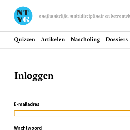
onafhankelijk, multidisciplinair en betrouw
Home
Quizzen
Artikelen
Nascholing
Dossiers
Hoofdnavigatie
Inloggen
Kruimelpad
E-mailadres
Wachtwoord