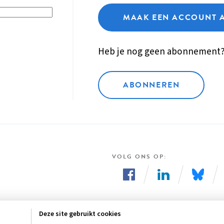
MAAK EEN ACCOUNT 
Heb je nog geen abonnement
ABONNEREN
VOLG ONS OP
Volg
Volg
Volg
ons
ons
ons
Deze site gebruikt cookies
op
op
op