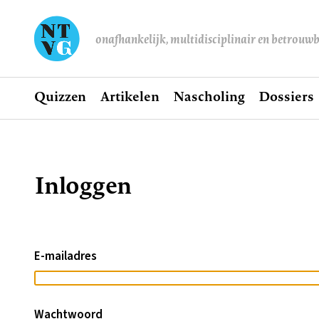
onafhankelijk, multidisciplinair en betrouw
Home
Quizzen
Artikelen
Nascholing
Dossiers
Hoofdnavigatie
Inloggen
Kruimelpad
E-mailadres
Wachtwoord