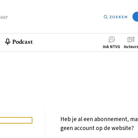
baar
ZOEKEN
Podcast
Compleme
Ask NTVG
Auteur
menu
Heb je al een abonnement, ma
geen account op de website?