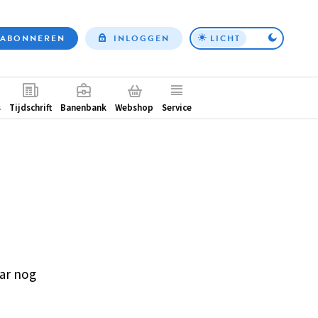
ABONNEREN
INLOGGEN
LICHT
Top
nav
ntair
s
Tijdschrift
Banenbank
Webshop
Service
ar nog