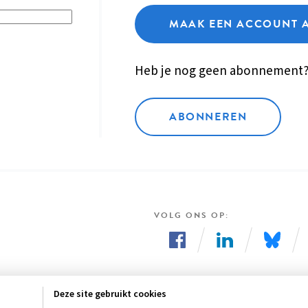
MAAK EEN ACCOUNT 
Heb je nog geen abonnement
ABONNEREN
VOLG ONS OP
Volg
Volg
Volg
ons
ons
ons
Deze site gebruikt cookies
op
op
op