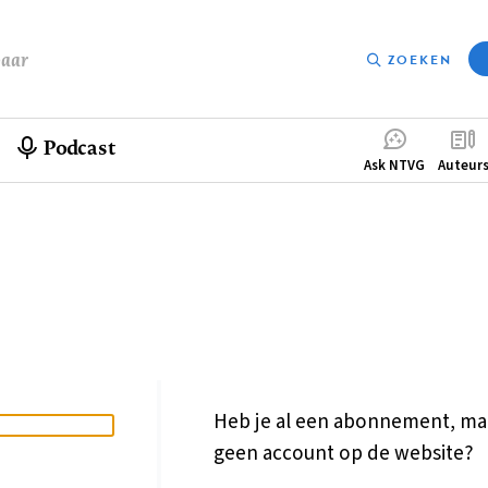
baar
ZOEKEN
Podcast
Compleme
Ask NTVG
Auteur
menu
Heb je al een abonnement, ma
geen account op de website?