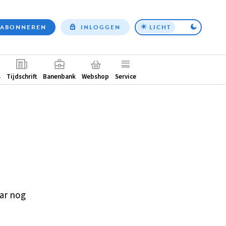
ABONNEREN
INLOGGEN
LICHT
Top
nav
ntair
s
Tijdschrift
Banenbank
Webshop
Service
ar nog