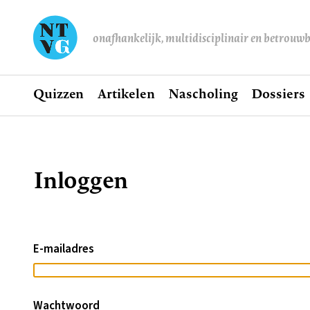
onafhankelijk, multidisciplinair en betrouw
Home
Quizzen
Artikelen
Nascholing
Dossiers
Hoofdnavigatie
Inloggen
Kruimelpad
E-mailadres
Wachtwoord