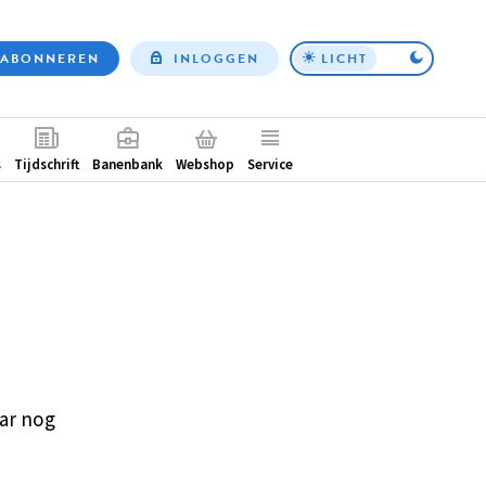
ABONNEREN
INLOGGEN
LICHT
Top
nav
ntair
s
Tijdschrift
Banenbank
Webshop
Service
ar nog