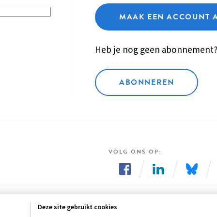
MAAK EEN ACCOUNT 
Heb je nog geen abonnement
ABONNEREN
VOLG ONS OP
Volg
Volg
Volg
ons
ons
ons
Deze site gebruikt cookies
op
op
op