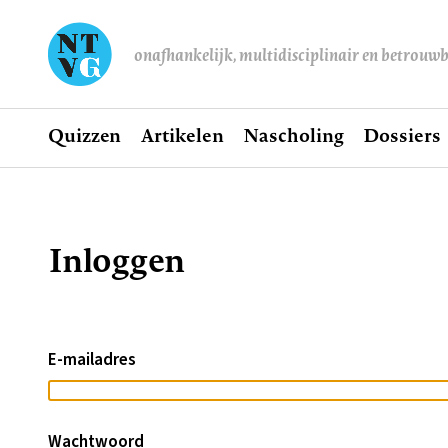
onafhankelijk, multidisciplinair en betrouw
Home
Quizzen
Artikelen
Nascholing
Dossiers
Hoofdnavigatie
Inloggen
Kruimelpad
E-mailadres
Wachtwoord