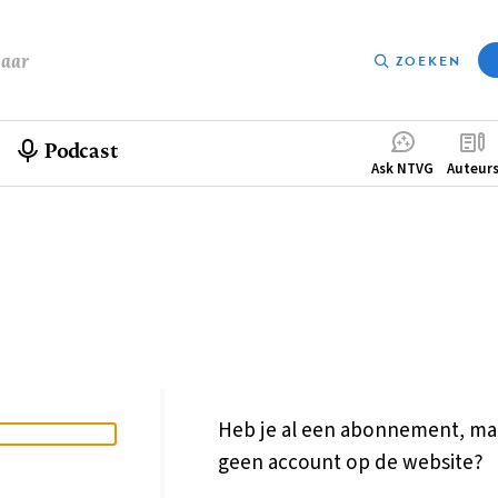
baar
ZOEKEN
Podcast
Compleme
Ask NTVG
Auteur
menu
Heb je al een abonnement, ma
geen account op de website?