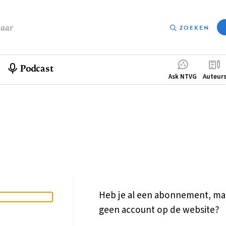
baar
ZOEKEN
Podcast
Compleme
Ask NTVG
Auteur
menu
Heb je al een abonnement, ma
geen account op de website?