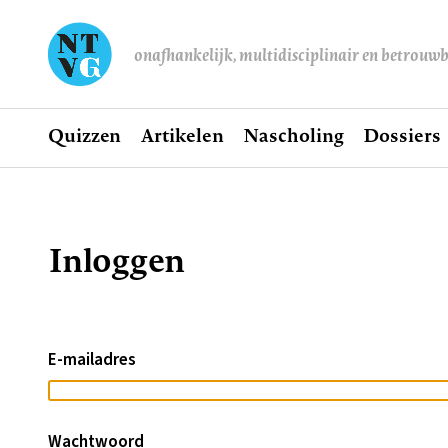
onafhankelijk, multidisciplinair en betrouw
Home
Quizzen
Artikelen
Nascholing
Dossiers
Hoofdnavigatie
Inloggen
Kruimelpad
E-mailadres
Wachtwoord