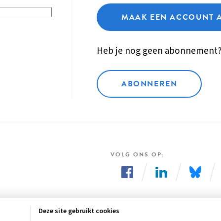
MAAK EEN ACCOUNT 
Heb je nog geen abonnement
ABONNEREN
VOLG ONS OP
Volg
Volg
Volg
ons
ons
ons
Deze site gebruikt cookies
op
op
op