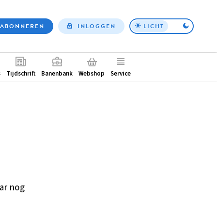
ABONNEREN
INLOGGEN
LICHT
Top
nav
ntair
s
Tijdschrift
Banenbank
Webshop
Service
ar nog