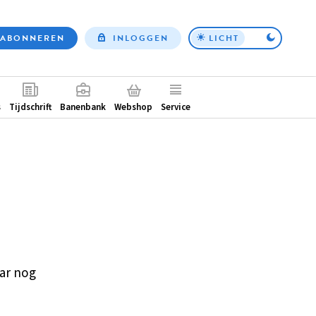
ABONNEREN
INLOGGEN
LICHT
Top
nav
ntair
s
Tijdschrift
Banenbank
Webshop
Service
ar nog