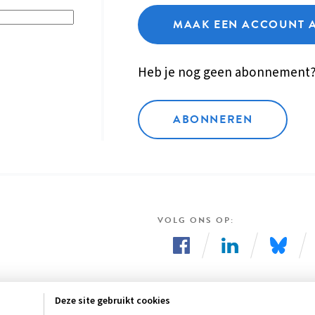
MAAK EEN ACCOUNT 
Heb je nog geen abonnement
ABONNEREN
VOLG ONS OP
Volg
Volg
Volg
ons
ons
ons
Deze site gebruikt cookies
op
op
op