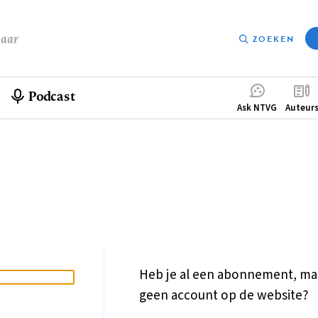
baar
ZOEKEN
Podcast
Compleme
Ask NTVG
Auteur
menu
Heb je al een abonnement, ma
geen account op de website?