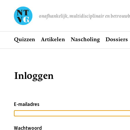
onafhankelijk, multidisciplinair en betrouw
Home
Quizzen
Artikelen
Nascholing
Dossiers
Hoofdnavigatie
Inloggen
Kruimelpad
E-mailadres
Wachtwoord