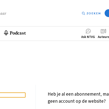
baar
ZOEKEN
Podcast
Compleme
Ask NTVG
Auteur
menu
Heb je al een abonnement, ma
geen account op de website?