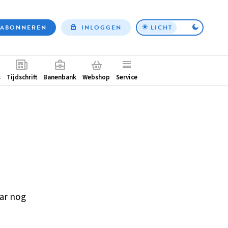
ABONNEREN
INLOGGEN
LICHT
Top
nav
ntair
s
Tijdschrift
Banenbank
Webshop
Service
ar nog