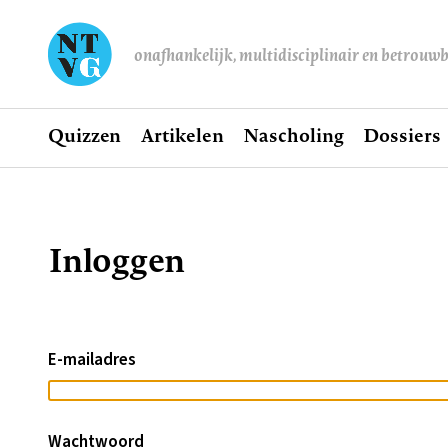
onafhankelijk, multidisciplinair en betrouw
Home
Quizzen
Artikelen
Nascholing
Dossiers
Hoofdnavigatie
Inloggen
Kruimelpad
E-mailadres
Wachtwoord