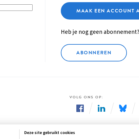
MAAK EEN ACCOUNT 
Heb je nog geen abonnement
ABONNEREN
VOLG ONS OP
Volg
Volg
Volg
ons
ons
ons
Deze site gebruikt cookies
op
op
op