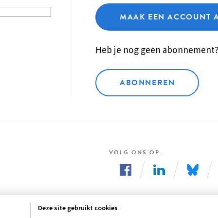
MAAK EEN ACCOUNT 
Heb je nog geen abonnement
ABONNEREN
VOLG ONS OP
Volg
Volg
Volg
ons
ons
ons
Deze site gebruikt cookies
op
op
op