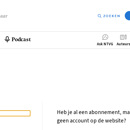
baar
ZOEKEN
Podcast
Compleme
Ask NTVG
Auteur
menu
Heb je al een abonnement, ma
geen account op de website?