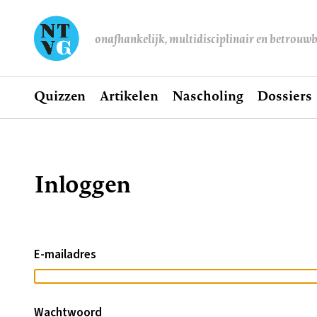
onafhankelijk, multidisciplinair en betrouw
Home
Quizzen
Artikelen
Nascholing
Dossiers
Hoofdnavigatie
Inloggen
Kruimelpad
E-mailadres
Wachtwoord