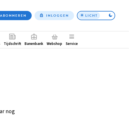
ABONNEREN
INLOGGEN
LICHT
Top
nav
ntair
s
Tijdschrift
Banenbank
Webshop
Service
ar nog