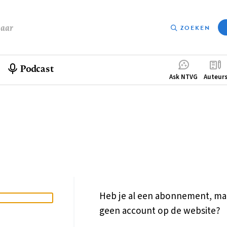
baar
ZOEKEN
Podcast
Compleme
Ask NTVG
Auteur
menu
Heb je al een abonnement, ma
geen account op de website?