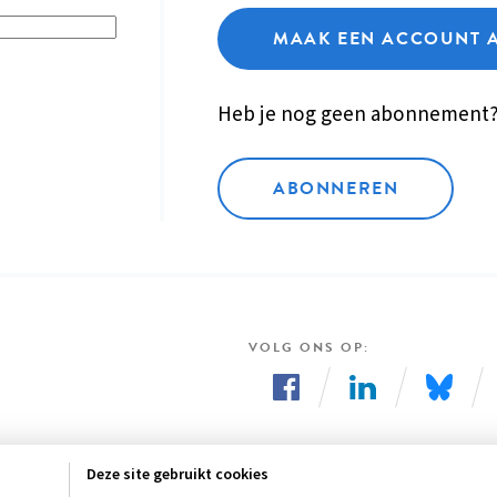
MAAK EEN ACCOUNT 
Heb je nog geen abonnement
ABONNEREN
VOLG ONS OP
Volg
Volg
Volg
ons
ons
ons
Deze site gebruikt cookies
op
op
op