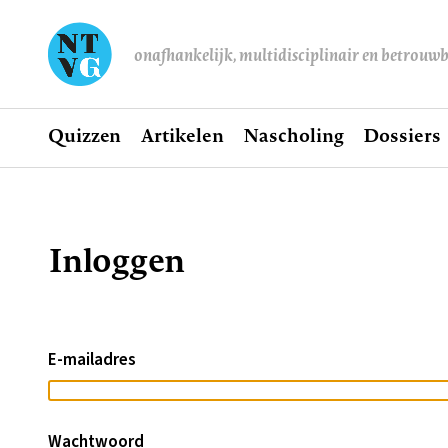
onafhankelijk, multidisciplinair en betrouw
Home
Quizzen
Artikelen
Nascholing
Dossiers
Hoofdnavigatie
Inloggen
Kruimelpad
E-mailadres
Wachtwoord