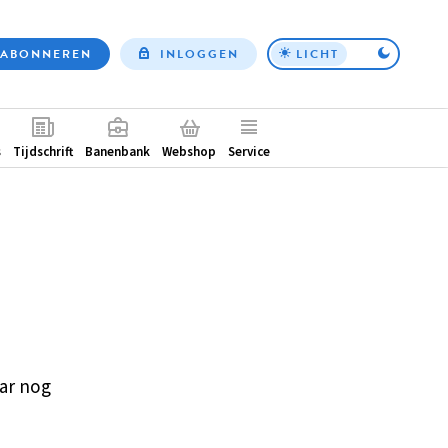
ABONNEREN
INLOGGEN
LICHT
Top
nav
ntair
s
Tijdschrift
Banenbank
Webshop
Service
ar nog