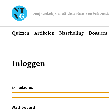
onafhankelijk, multidisciplinair en betrouw
Home
Quizzen
Artikelen
Nascholing
Dossiers
Hoofdnavigatie
Inloggen
Kruimelpad
E-mailadres
Wachtwoord