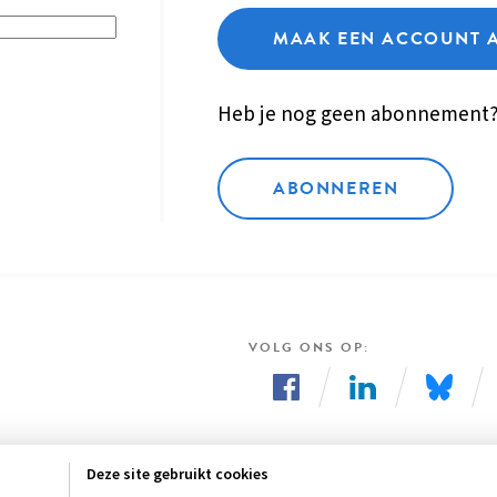
MAAK EEN ACCOUNT 
Heb je nog geen abonnement
ABONNEREN
VOLG ONS OP
Volg
Volg
Volg
ons
ons
ons
Deze site gebruikt cookies
op
op
op