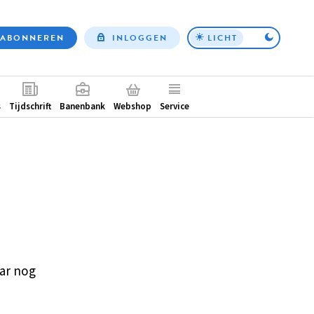
ABONNEREN
INLOGGEN
LICHT
Top
nav
ntair
s
Tijdschrift
Banenbank
Webshop
Service
ar nog