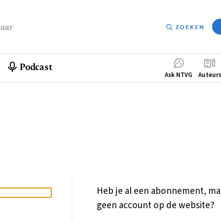
baar
ZOEKEN
Podcast
Compleme
Ask NTVG
Auteur
menu
Heb je al een abonnement, ma
geen account op de website?