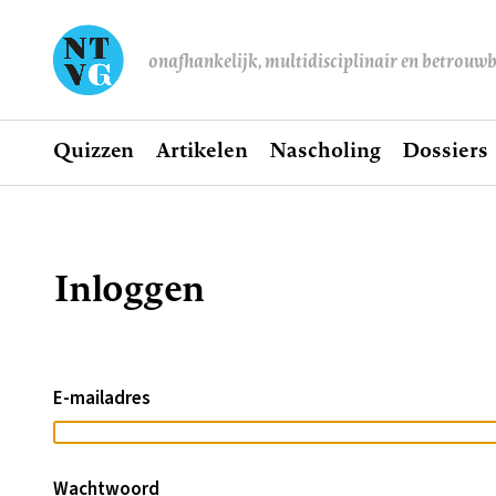
onafhankelijk, multidisciplinair en betrouw
Home
Quizzen
Artikelen
Nascholing
Dossiers
Hoofdnavigatie
Inloggen
Kruimelpad
E-mailadres
Wachtwoord