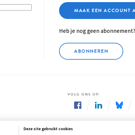
MAAK EEN ACCOUNT 
Heb je nog geen abonnement
ABONNEREN
VOLG ONS OP
Volg
Volg
Volg
ons
ons
ons
Deze site gebruikt cookies
op
op
op