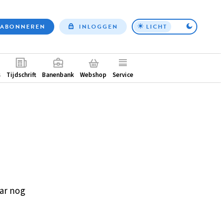
ABONNEREN
INLOGGEN
LICHT
Top
nav
ntair
s
Tijdschrift
Banenbank
Webshop
Service
ar nog