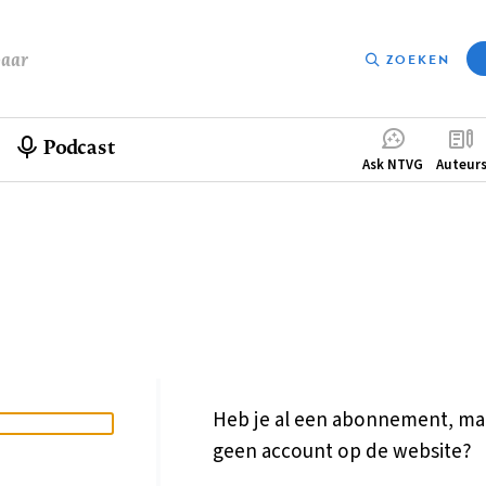
baar
ZOEKEN
Podcast
Compleme
Ask NTVG
Auteur
menu
Heb je al een abonnement, ma
geen account op de website?