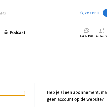
baar
ZOEKEN
Podcast
Compleme
Ask NTVG
Auteur
menu
Heb je al een abonnement, ma
geen account op de website?