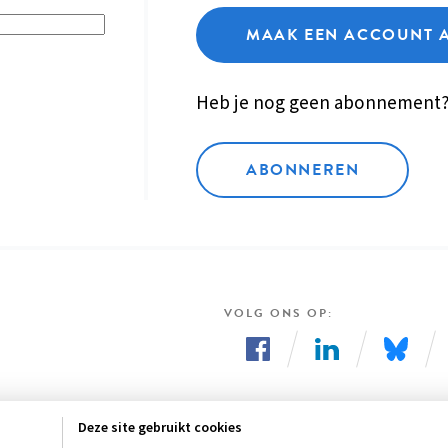
MAAK EEN ACCOUNT 
Heb je nog geen abonnement
ABONNEREN
VOLG ONS OP
Volg
Volg
Volg
ons
ons
ons
Deze site gebruikt cookies
op
op
op