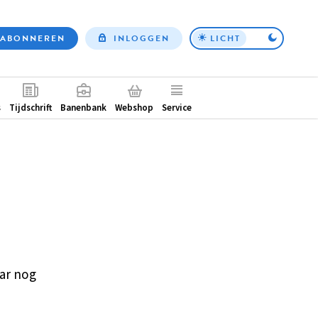
ABONNEREN
INLOGGEN
LICHT
Top
nav
ntair
s
Tijdschrift
Banenbank
Webshop
Service
ar nog