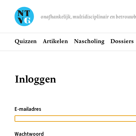
onafhankelijk, multidisciplinair en betrouw
Home
Quizzen
Artikelen
Nascholing
Dossiers
Hoofdnavigatie
Inloggen
Kruimelpad
E-mailadres
Wachtwoord