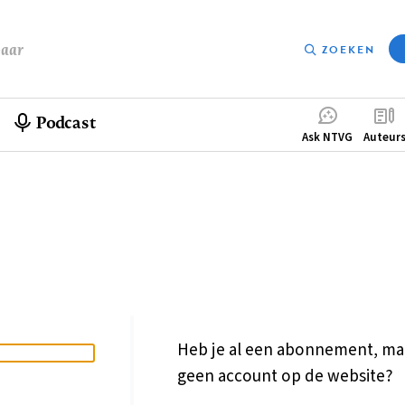
baar
ZOEKEN
Podcast
Compleme
Ask NTVG
Auteur
menu
Heb je al een abonnement, ma
geen account op de website?