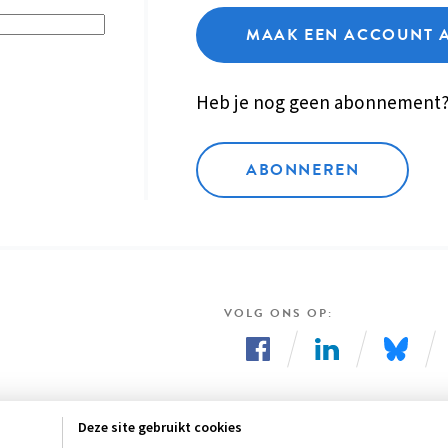
MAAK EEN ACCOUNT 
Heb je nog geen abonnement
ABONNEREN
VOLG ONS OP
Volg
Volg
Volg
ons
ons
ons
Deze site gebruikt cookies
op
op
op