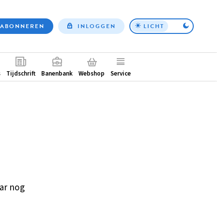
ABONNEREN
INLOGGEN
LICHT
Top
nav
ntair
s
Tijdschrift
Banenbank
Webshop
Service
ar nog