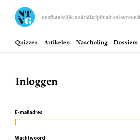
onafhankelijk, multidisciplinair en betrouw
Home
Quizzen
Artikelen
Nascholing
Dossiers
Hoofdnavigatie
Inloggen
Kruimelpad
E-mailadres
Wachtwoord