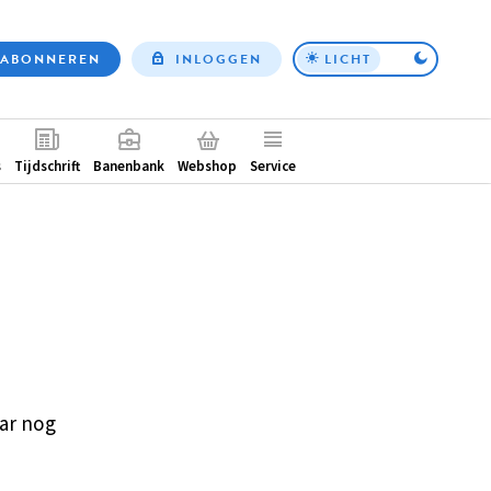
ABONNEREN
INLOGGEN
LICHT
Top
nav
ntair
s
Tijdschrift
Banenbank
Webshop
Service
ar nog