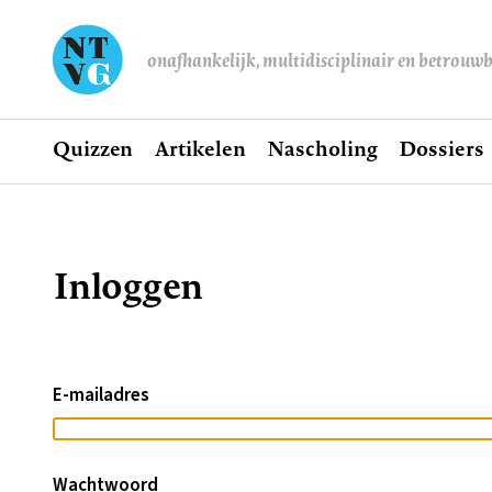
onafhankelijk, multidisciplinair en betrouw
Home
Quizzen
Artikelen
Nascholing
Dossiers
Hoofdnavigatie
Inloggen
Kruimelpad
E-mailadres
Wachtwoord