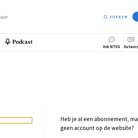
baar
ZOEKEN
Podcast
Compleme
Ask NTVG
Auteur
menu
Heb je al een abonnement, ma
geen account op de website?