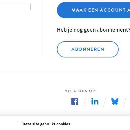
MAAK EEN ACCOUNT 
Heb je nog geen abonnement
ABONNEREN
VOLG ONS OP
Volg
Volg
Volg
ons
ons
ons
Deze site gebruikt cookies
op
op
op