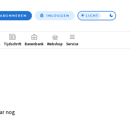
ABONNEREN
INLOGGEN
LICHT
Top
nav
ntair
s
Tijdschrift
Banenbank
Webshop
Service
ar nog