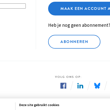
MAAK EEN ACCOUNT 
Heb je nog geen abonnement
ABONNEREN
VOLG ONS OP
Volg
Volg
Volg
ons
ons
ons
Deze site gebruikt cookies
op
op
op