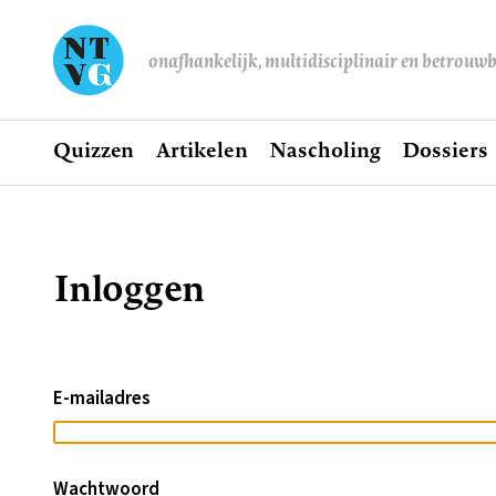
onafhankelijk, multidisciplinair en betrouw
Home
Quizzen
Artikelen
Nascholing
Dossiers
Hoofdnavigatie
Inloggen
Kruimelpad
E-mailadres
Wachtwoord