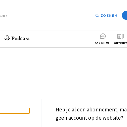
baar
ZOEKEN
Podcast
Compleme
Ask NTVG
Auteur
menu
Heb je al een abonnement, ma
geen account op de website?