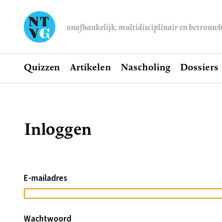
onafhankelijk, multidisciplinair en betrouw
Home
Quizzen
Artikelen
Nascholing
Dossiers
Hoofdnavigatie
Inloggen
Kruimelpad
E-mailadres
Wachtwoord