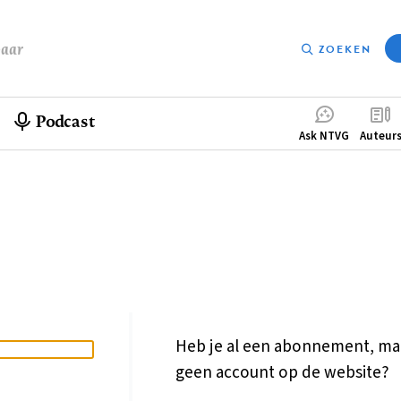
baar
ZOEKEN
Podcast
Compleme
Ask NTVG
Auteur
menu
Heb je al een abonnement, ma
geen account op de website?