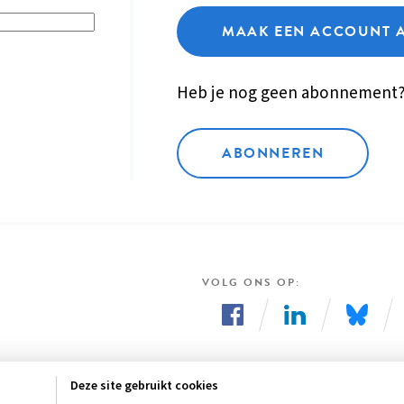
MAAK EEN ACCOUNT 
Heb je nog geen abonnement
ABONNEREN
VOLG ONS OP
Volg
Volg
Volg
ons
ons
ons
Deze site gebruikt cookies
op
op
op