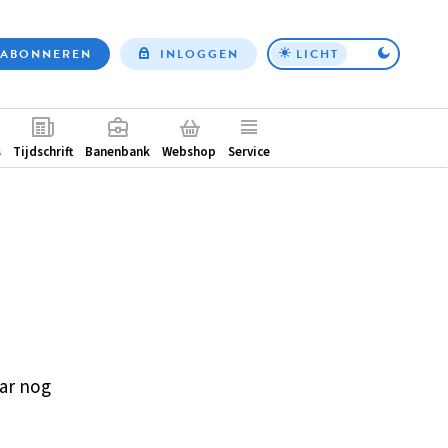
ABONNEREN
INLOGGEN
LICHT
Top
nav
ntair
s
Tijdschrift
Banenbank
Webshop
Service
ar nog