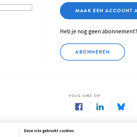
MAAK EEN ACCOUNT 
Heb je nog geen abonnement
ABONNEREN
VOLG ONS OP
Volg
Volg
Volg
ons
ons
ons
Deze site gebruikt cookies
op
op
op