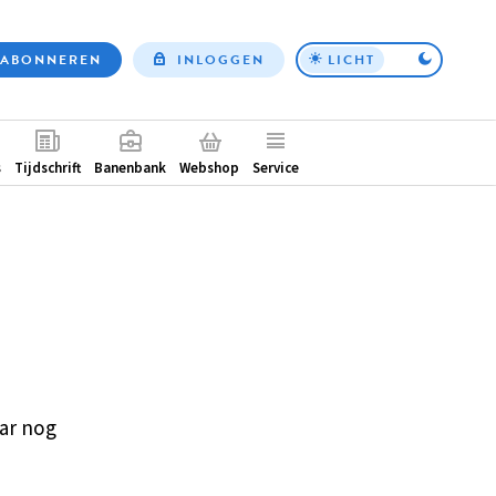
ABONNEREN
INLOGGEN
LICHT
Top
nav
ntair
s
Tijdschrift
Banenbank
Webshop
Service
ar nog