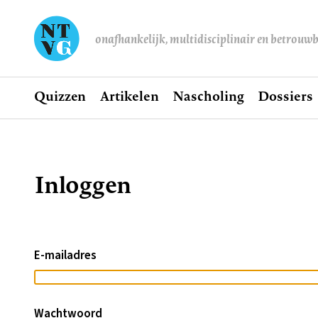
onafhankelijk, multidisciplinair en betrouw
Home
Quizzen
Artikelen
Nascholing
Dossiers
Hoofdnavigatie
Inloggen
Kruimelpad
E-mailadres
Wachtwoord