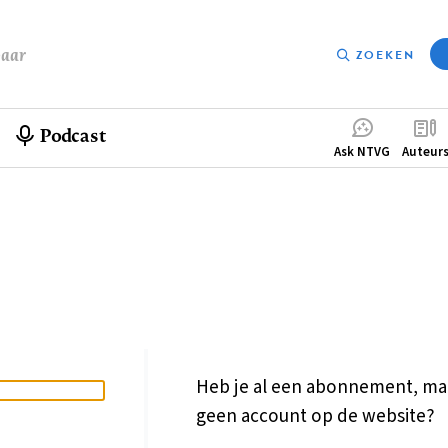
baar
ZOEKEN
Podcast
Compleme
Ask NTVG
Auteur
menu
Heb je al een abonnement, ma
geen account op de website?