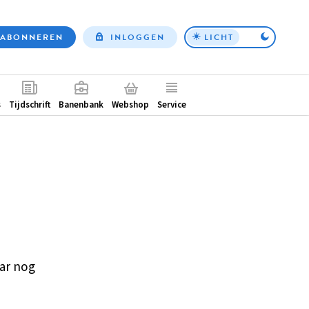
ABONNEREN
INLOGGEN
LICHT
Top
nav
ntair
s
Tijdschrift
Banenbank
Webshop
Service
ar nog