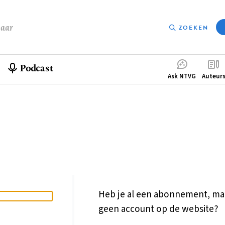
baar
ZOEKEN
Podcast
Compleme
Ask NTVG
Auteur
menu
Heb je al een abonnement, ma
geen account op de website?