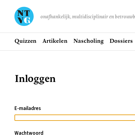
onafhankelijk, multidisciplinair en betrouw
Home
Quizzen
Artikelen
Nascholing
Dossiers
Hoofdnavigatie
Inloggen
Kruimelpad
E-mailadres
Wachtwoord