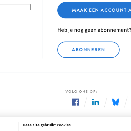
MAAK EEN ACCOUNT 
Heb je nog geen abonnement
ABONNEREN
VOLG ONS OP
Volg
Volg
Volg
ons
ons
ons
Deze site gebruikt cookies
op
op
op