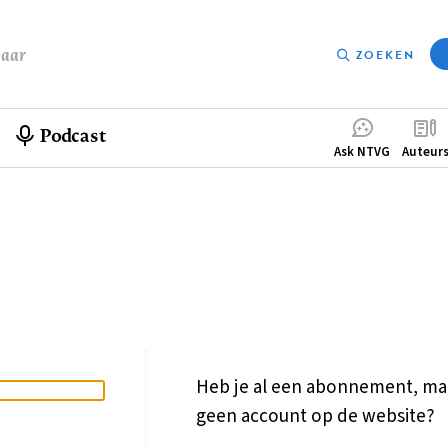
baar
ZOEKEN
Podcast
Compleme
Ask NTVG
Auteur
menu
Heb je al een abonnement, ma
geen account op de website?