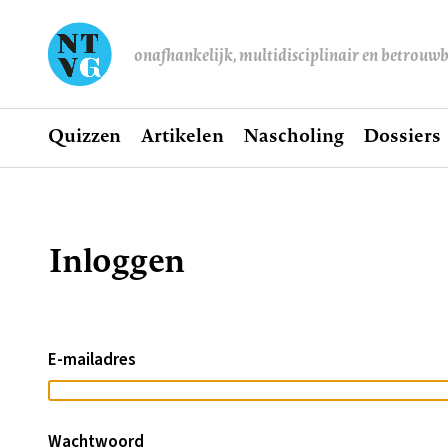
onafhankelijk, multidisciplinair en betrouw
Home
Quizzen
Artikelen
Nascholing
Dossiers
Hoofdnavigatie
Inloggen
Kruimelpad
E-mailadres
Wachtwoord