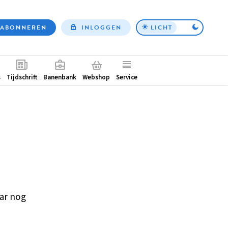
ABONNEREN
INLOGGEN
LICHT
Top
nav
ntair
s
Tijdschrift
Banenbank
Webshop
Service
ar nog