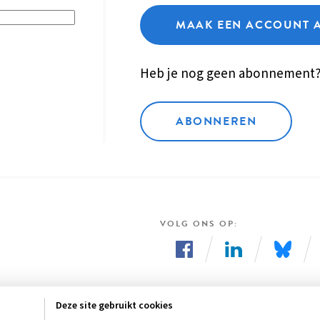
MAAK EEN ACCOUNT 
Heb je nog geen abonnement
ABONNEREN
VOLG ONS OP
Volg
Volg
Volg
ons
ons
ons
Deze site gebruikt cookies
op
op
op