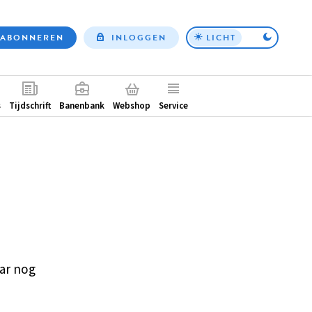
ABONNEREN
INLOGGEN
LICHT
Top
nav
ntair
s
Tijdschrift
Banenbank
Webshop
Service
ar nog