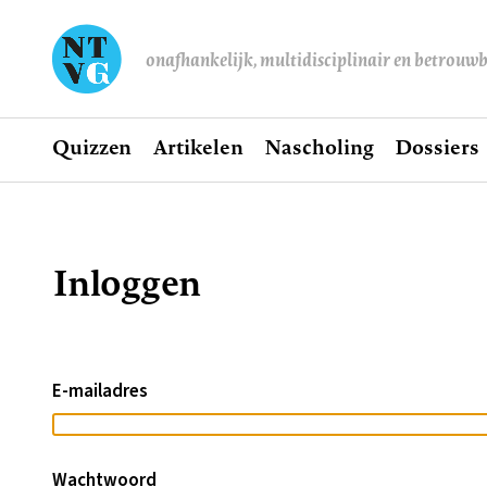
onafhankelijk, multidisciplinair en betrouw
Home
Quizzen
Artikelen
Nascholing
Dossiers
Hoofdnavigatie
Inloggen
Kruimelpad
E-mailadres
Wachtwoord