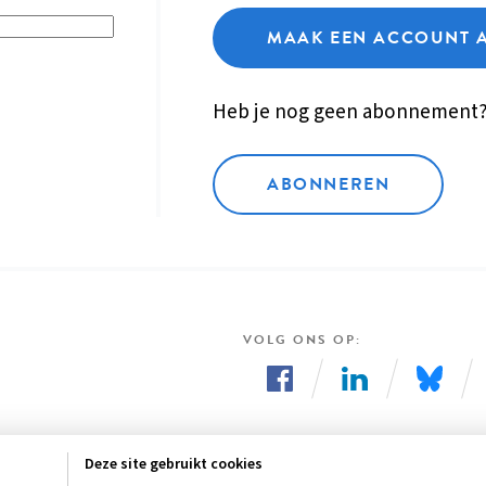
MAAK EEN ACCOUNT 
Heb je nog geen abonnement
ABONNEREN
VOLG ONS OP
Volg
Volg
Volg
ons
ons
ons
Deze site gebruikt cookies
op
op
op