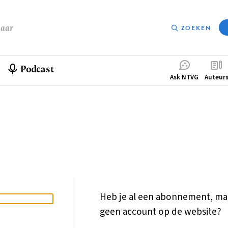
baar
ZOEKEN
Podcast
Compleme
Ask NTVG
Auteur
menu
Heb je al een abonnement, ma
geen account op de website?