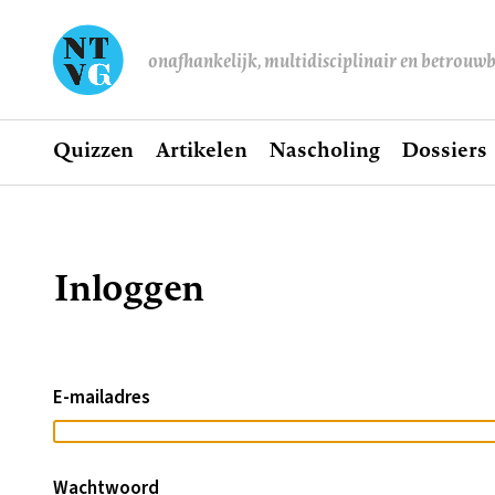
onafhankelijk, multidisciplinair en betrouw
Home
Quizzen
Artikelen
Nascholing
Dossiers
Hoofdnavigatie
Inloggen
Kruimelpad
E-mailadres
Wachtwoord