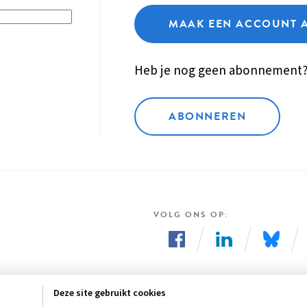
MAAK EEN ACCOUNT 
Heb je nog geen abonnement
ABONNEREN
VOLG ONS OP
Volg
Volg
Volg
ons
ons
ons
Deze site gebruikt cookies
op
op
op