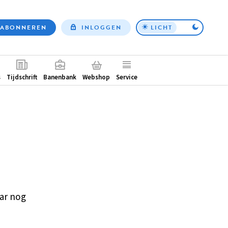
ABONNEREN
INLOGGEN
LICHT
Top
nav
ntair
s
Tijdschrift
Banenbank
Webshop
Service
ar nog