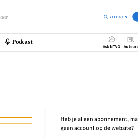
baar
ZOEKEN
Podcast
Compleme
Ask NTVG
Auteur
menu
Heb je al een abonnement, ma
geen account op de website?