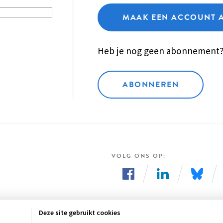
MAAK EEN ACCOUNT 
Heb je nog geen abonnement
ABONNEREN
VOLG ONS OP
Volg
Volg
Volg
ons
ons
ons
Deze site gebruikt cookies
op
op
op