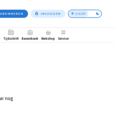
ABONNEREN
INLOGGEN
LICHT
Top
nav
ntair
s
Tijdschrift
Banenbank
Webshop
Service
ar nog