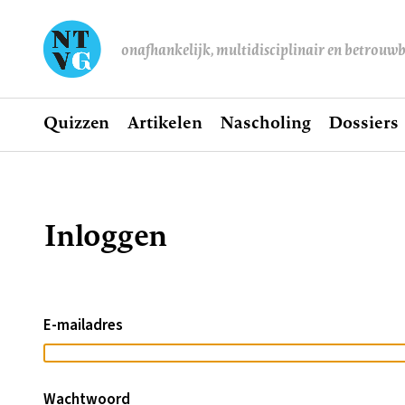
onafhankelijk, multidisciplinair en betrouw
Home
Quizzen
Artikelen
Nascholing
Dossiers
Hoofdnavigatie
Inloggen
Kruimelpad
E-mailadres
Wachtwoord