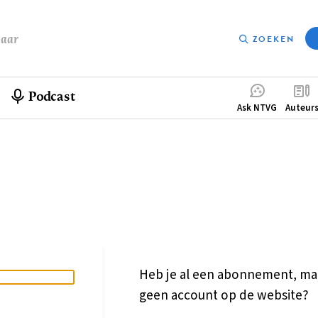
baar
ZOEKEN
Podcast
Compleme
Ask NTVG
Auteur
menu
Heb je al een abonnement, ma
geen account op de website?