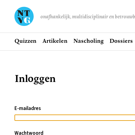
onafhankelijk, multidisciplinair en betrouw
Home
Quizzen
Artikelen
Nascholing
Dossiers
Hoofdnavigatie
Inloggen
Kruimelpad
E-mailadres
Wachtwoord