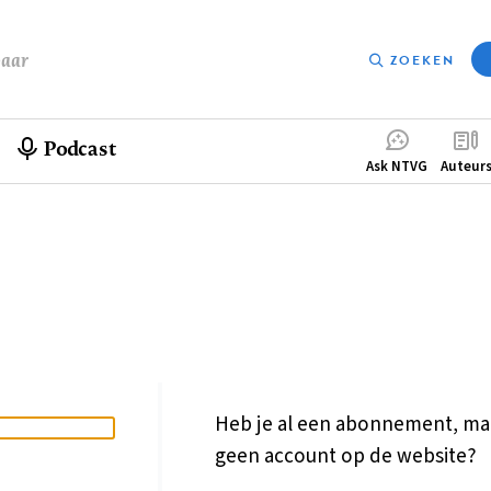
baar
ZOEKEN
Podcast
Compleme
Ask NTVG
Auteur
menu
Heb je al een abonnement, ma
geen account op de website?