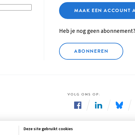
MAAK EEN ACCOUNT 
Heb je nog geen abonnement
ABONNEREN
VOLG ONS OP
Volg
Volg
Volg
ons
ons
ons
Deze site gebruikt cookies
op
op
op