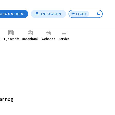
ABONNEREN
INLOGGEN
LICHT
Top
nav
ntair
s
Tijdschrift
Banenbank
Webshop
Service
ar nog