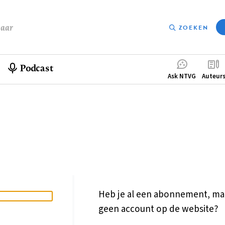
baar
ZOEKEN
Podcast
Compleme
Ask NTVG
Auteur
menu
Heb je al een abonnement, ma
geen account op de website?