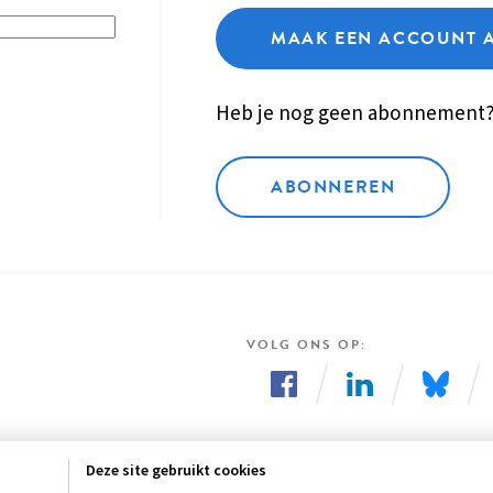
MAAK EEN ACCOUNT 
Heb je nog geen abonnement
ABONNEREN
VOLG ONS OP
Volg
Volg
Volg
ons
ons
ons
Deze site gebruikt cookies
op
op
op