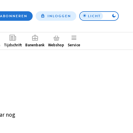
ABONNEREN
INLOGGEN
LICHT
Top
nav
ntair
s
Tijdschrift
Banenbank
Webshop
Service
ar nog