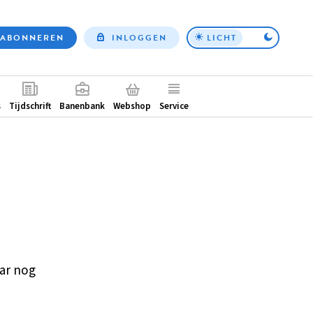
ABONNEREN
INLOGGEN
LICHT
Top
nav
ntair
s
Tijdschrift
Banenbank
Webshop
Service
ar nog