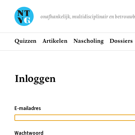
onafhankelijk, multidisciplinair en betrouw
Home
Quizzen
Artikelen
Nascholing
Dossiers
Hoofdnavigatie
Inloggen
Kruimelpad
E-mailadres
Wachtwoord