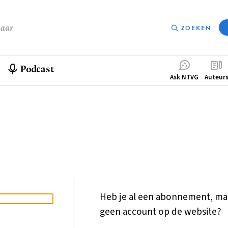
baar
ZOEKEN
Podcast
Compleme
Ask NTVG
Auteur
menu
Heb je al een abonnement, ma
geen account op de website?