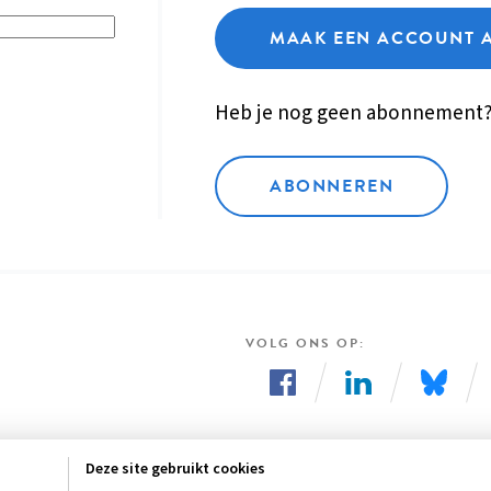
MAAK EEN ACCOUNT 
Heb je nog geen abonnement
ABONNEREN
VOLG ONS OP
Volg
Volg
Volg
ons
ons
ons
Deze site gebruikt cookies
op
op
op