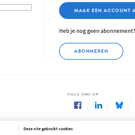
MAAK EEN ACCOUNT 
Heb je nog geen abonnement
ABONNEREN
VOLG ONS OP
Volg
Volg
Volg
ons
ons
ons
Deze site gebruikt cookies
op
op
op