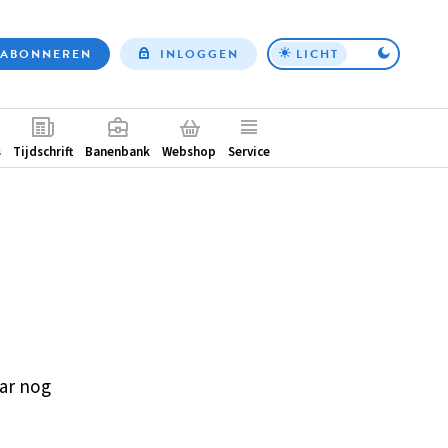
ABONNEREN
INLOGGEN
LICHT
Top
nav
ntair
s
Tijdschrift
Banenbank
Webshop
Service
ar nog