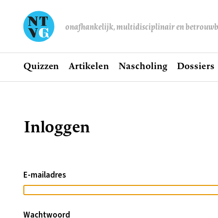
onafhankelijk, multidisciplinair en betrouw
Home
Quizzen
Artikelen
Nascholing
Dossiers
Hoofdnavigatie
Inloggen
Kruimelpad
E-mailadres
Wachtwoord