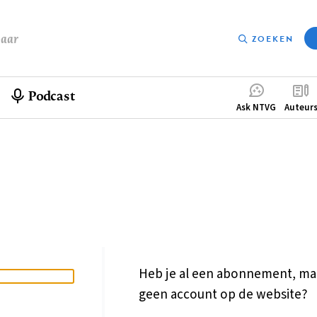
baar
ZOEKEN
Podcast
Compleme
Ask NTVG
Auteur
menu
Heb je al een abonnement, ma
geen account op de website?