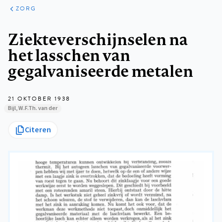
ARTIKELEN
PERSPECTIEF
ZORG
Kruimelpad
Ziekteverschijnselen na
het lasschen van
gegalvaniseerde metalen
21 OKTOBER 1938
Bijl, W.F.Th. van der
Citeren