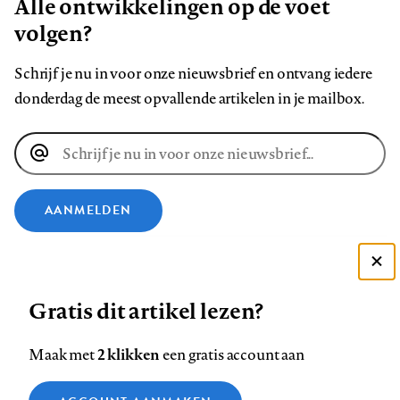
Alle ontwikkelingen op de voet
volgen?
Schrijf je nu in voor onze nieuwsbrief en ontvang iedere
donderdag de meest opvallende artikelen in je mailbox.
E-
mailadres
AANMELDEN
VOLG ONS OP
Deze site gebruikt cookies
Gratis dit artikel lezen?
Zie onze cookie policy
Volg
Volg
Volg
Volg
Volg
Volg
ACCEPTEER AANBEVOLEN INSTELLINGEN
ons
ons
2 klikken
ons
ons
ons
ons
Maak met
een gratis account aan
op
op
op
op
op
op
Contact
Colofon
Disclaimer
Privacy
About us
Functionele cookies