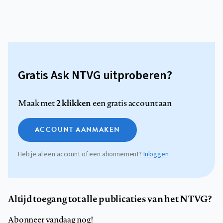
Gratis Ask NTVG uitproberen?
2 klikken
Maak met
een gratis account aan
ACCOUNT AANMAKEN
Heb je al een account of een abonnement?
Inloggen
Altijd toegang tot alle publicaties van het NTVG?
Abonneer vandaag nog!