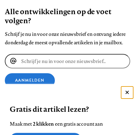
Alle ontwikkelingen op de voet
volgen?
Schrijf je nu in voor onze nieuwsbrief en ontvang iedere
donderdag de meest opvallende artikelen in je mailbox.
E-
mailadres
AANMELDEN
Deze site gebruikt cookies
VOLG ONS OP
Gratis dit artikel lezen?
Zie onze cookie policy
ACCEPTEER AANBEVOLEN INSTELLINGEN
Volg
Volg
Volg
Volg
Volg
Volg
2 klikken
Maak met
een gratis account aan
ons
ons
ons
ons
ons
ons