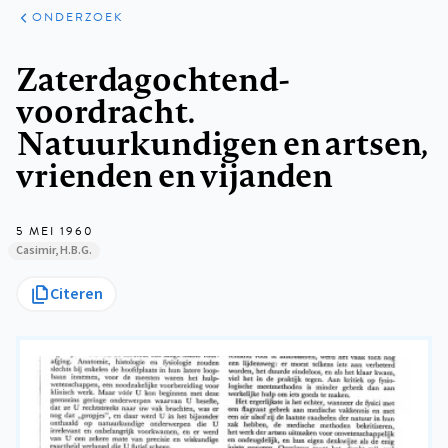
ARTIKELEN
ONDERZOEK
ONDERZOEK
Kruimelpad
Zaterdagochtend-
voordracht.
Natuurkundigen en artsen,
vrienden en vijanden
5 MEI 1960
Casimir, H.B.G.
Citeren