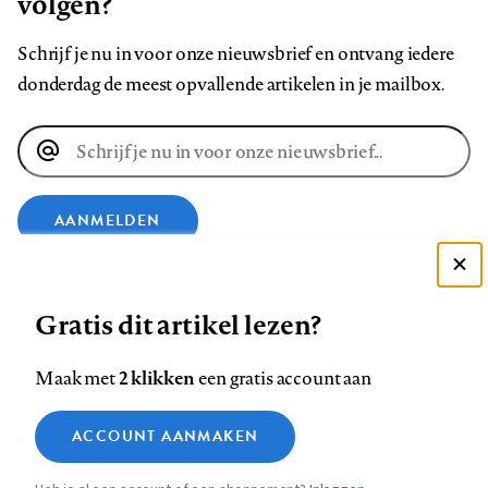
volgen?
Schrijf je nu in voor onze nieuwsbrief en ontvang iedere
donderdag de meest opvallende artikelen in je mailbox.
E-
mailadres
AANMELDEN
Deze site gebruikt cookies
VOLG ONS OP
Gratis dit artikel lezen?
Zie onze cookie policy
ACCEPTEER AANBEVOLEN INSTELLINGEN
Volg
Volg
Volg
Volg
Volg
Volg
2 klikken
Maak met
een gratis account aan
ons
ons
ons
ons
ons
ons
Functionele cookies
op
op
op
op
op
op
Contact
Colofon
Disclaimer
Privacy
About us
ACCOUNT AANMAKEN
Medische vragen verdienen
Sluiten
Footer
Analytische cookies
Facebook
LinkedIn
Bluesky
Instagram
YouTube
Pinterest
betrouwbare antwoorden