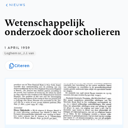
ARTIKELEN
HET
NIEUWS
KORT
Kruimelpad
Wetenschappelijk
onderzoek door scholieren
1 APRIL 1959
Loghem sr., J.J. van
Citeren