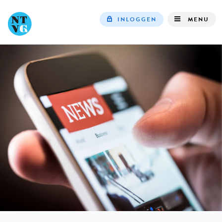
INLOGGEN
MENU
Top
navigation
IN