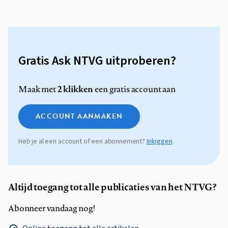
Gratis Ask NTVG uitproberen?
2 klikken
Maak met
een gratis account aan
ACCOUNT AANMAKEN
Heb je al een account of een abonnement?
Inloggen
Altijd toegang tot alle publicaties van het NTVG?
Abonneer vandaag nog!