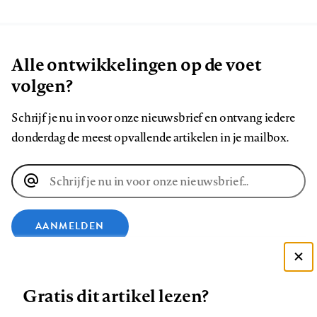
Alle ontwikkelingen op de voet
volgen?
Schrijf je nu in voor onze nieuwsbrief en ontvang iedere
donderdag de meest opvallende artikelen in je mailbox.
E-
mailadres
AANMELDEN
VOLG ONS OP
Deze site gebruikt cookies
Gratis dit artikel lezen?
Zie onze cookie policy