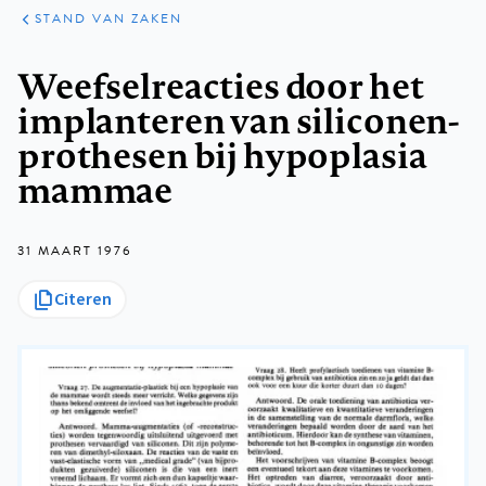
KLINISCHE
ARTIKELEN
PRAKTIJK
STAND VAN ZAKEN
Kruimelpad
Weefselreacties door het
implanteren van siliconen-
prothesen bij hypoplasia
mammae
31 MAART 1976
Citeren