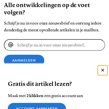
Alle ontwikkelingen op de voet
volgen?
Schrijf je nu in voor onze nieuwsbrief en ontvang iedere
donderdag de meest opvallende artikelen in je mailbox.
E-
mailadres
AANMELDEN
Deze site gebruikt cookies
VOLG ONS OP
Gratis dit artikel lezen?
Zie onze cookie policy
ACCEPTEER AANBEVOLEN INSTELLINGEN
Volg
Volg
Volg
Volg
Volg
Volg
2 klikken
Maak met
een gratis account aan
ons
ons
ons
ons
ons
ons
Functionele cookies
op
op
op
op
op
op
Contact
Colofon
Disclaimer
Privacy
About us
ACCOUNT AANMAKEN