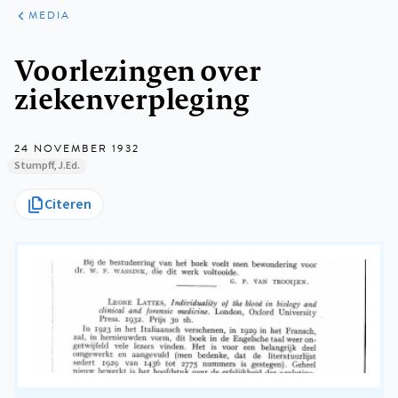
ARTIKELEN
VARIA
MEDIA
Kruimelpad
Voorlezingen over
ziekenverpleging
24 NOVEMBER 1932
Stumpff, J.Ed.
Citeren