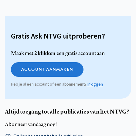
Gratis Ask NTVG uitproberen?
2 klikken
Maak met
een gratis account aan
ACCOUNT AANMAKEN
Heb je al een account of een abonnement?
Inloggen
Altijd toegang tot alle publicaties van het NTVG?
Abonneer vandaag nog!