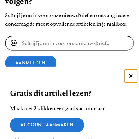
volgen?
Schrijf je nu in voor onze nieuwsbrief en ontvang iedere
donderdag de meest opvallende artikelen in je mailbox.
E-
mailadres
AANMELDEN
VOLG ONS OP
Deze site gebruikt cookies
Gratis dit artikel lezen?
Zie onze cookie policy
Volg
Volg
Volg
Volg
Volg
Volg
ACCEPTEER AANBEVOLEN INSTELLINGEN
2 klikken
Maak met
een gratis account aan
ons
ons
ons
ons
ons
ons
Functionele cookies
op
op
op
op
op
op
Contact
Colofon
Disclaimer
Privacy
About us
ACCOUNT AANMAKEN
Medische vragen verdienen
Footer
Sluiten
Analytische cookies
Facebook
LinkedIn
Bluesky
Instagram
YouTube
Pinterest
betrouwbare antwoorden