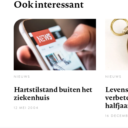
Ook interessant
NIEUWS
NIEUWS
Hartstilstand buiten het
Levens
ziekenhuis
verbete
halfjaa
12 MEI 2004
16 DECEMB