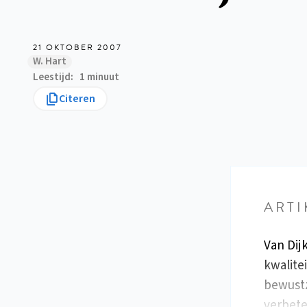
21 OKTOBER 2007
W. Hart
Leestijd
1 minuut
Citeren
ARTI
Van Dij
kwalite
bewustz
verbete