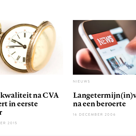
NIEUWS
kwaliteit na CVA
Langetermijn(in)v
rt in eerste
na een beroerte
r
16 DECEMBER 2006
ER 2015