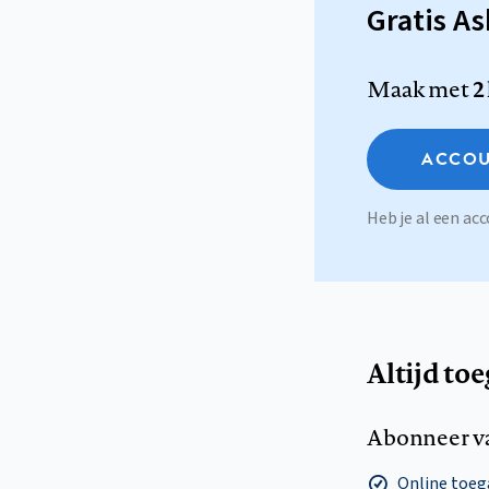
Gratis A
Maak met
2
ACCOU
Heb je al een a
Altijd to
Abonneer v
Online toega