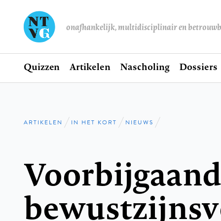
onafhankelijk, multidisciplinair en betrouw
Home
Quizzen
Artikelen
Nascholing
Dossiers
Hoofdnavigatie
ARTIKELEN
IN HET KORT
NIEUWS
Kruimelpad
Voorbijgaan
bewustzijnsv