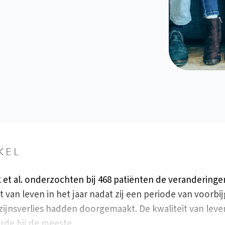
KEL
k et al. onderzochten bij 468 patiënten de veranderinge
it van leven in het jaar nadat zij een periode van voorbi
ijnsverlies hadden doorgemaakt. De kwaliteit van leve
rde bij de meeste…