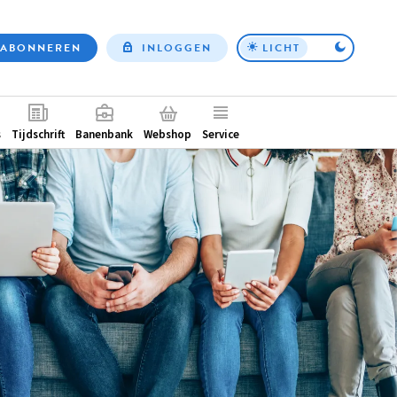
ABONNEREN
INLOGGEN
LICHT
Top
nav
ntair
s
Tijdschrift
Banenbank
Webshop
Service