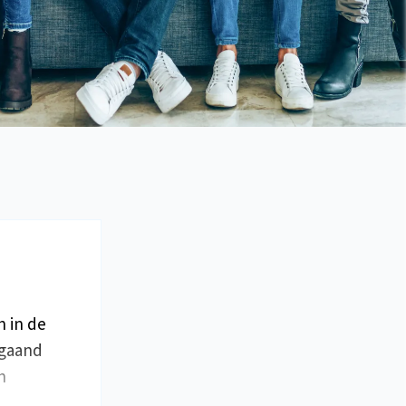
n in de
jgaand
n