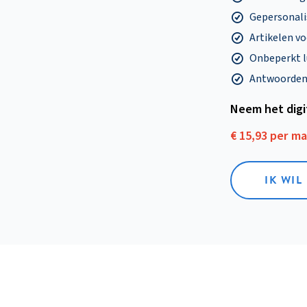
Gepersonalis
Artikelen v
Onbeperkt l
Antwoorden o
Neem het dig
€ 15,93 per m
IK WIL