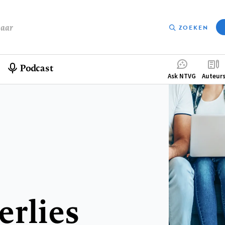
baar
ZOEKEN
Podcast
Compleme
Ask NTVG
Auteur
menu
d
erlies