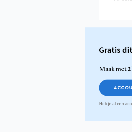
Gratis di
Maak met
2
ACCOU
Heb je al een a