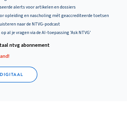
eerde alerts voor artikelen en dossiers
oor opleiding en nascholing mét geaccrediteerde toetsen
uisteren naar de NTVG-podcast
p al je vragen via de AI-toepassing 'Ask NTVG'
itaal ntvg abonnement
aand!
 DIGITAAL