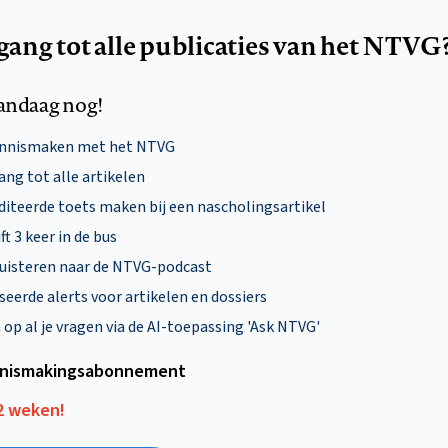
egang tot alle publicaties van het NTVG
andaag nog!
ennismaken met het NTVG
ng tot alle artikelen
diteerde toets maken bij een nascholingsartikel
ft 3 keer in de bus
uisteren naar de NTVG-podcast
eerde alerts voor artikelen en dossiers
p al je vragen via de AI-toepassing 'Ask NTVG'
nismakings­abonnement
12 weken!