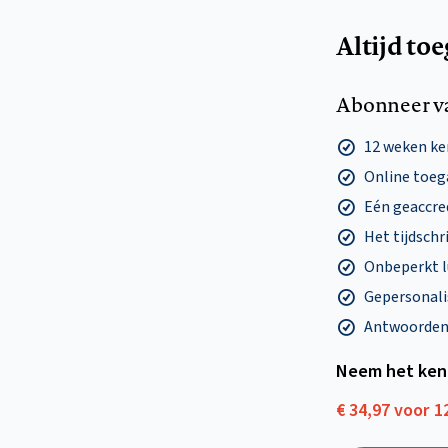
Altijd to
Abonneer v
12 weken k
Online toega
Eén geaccre
Het tijdschri
Onbeperkt l
Gepersonalis
Antwoorden o
Neem het ken
€ 34,97 voor 