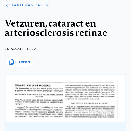
KLINISCHE
ARTIKELEN
PRAKTIJK
STAND VAN ZAKEN
Kruimelpad
Vetzuren, cataract en
arteriosclerosis retinae
25 MAART 1962
Citeren