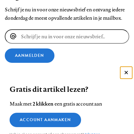
Schrijf je nu in voor onze nieuwsbrief en ontvang iedere
donderdag de meest opvallende artikelen in je mailbox.
E-
mailadres
AANMELDEN
VOLG ONS OP
Deze site gebruikt cookies
Gratis dit artikel lezen?
Zie onze cookie policy
Volg
Volg
Volg
Volg
Volg
Volg
ACCEPTEER AANBEVOLEN INSTELLINGEN
ons
ons
2 klikken
ons
ons
ons
ons
Maak met
een gratis account aan
op
op
op
op
op
op
Contact
Colofon
Disclaimer
Privacy
About us
Functionele cookies
Footer
ACCOUNT AANMAKEN
Facebook
LinkedIn
Bluesky
Instagram
YouTube
Pinterest
Medische vragen verdienen
Sluiten
Analytische cookies
betrouwbare antwoorden