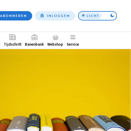
ABONNEREN
INLOGGEN
LICHT
Top
nav
ntair
s
Tijdschrift
Banenbank
Webshop
Service