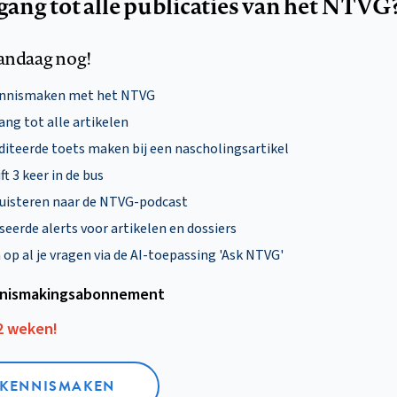
egang tot alle publicaties van het NTVG
andaag nog!
ennismaken met het NTVG
ng tot alle artikelen
diteerde toets maken bij een nascholingsartikel
ft 3 keer in de bus
uisteren naar de NTVG-podcast
eerde alerts voor artikelen en dossiers
p al je vragen via de AI-toepassing 'Ask NTVG'
nismakings­abonnement
12 weken!
L KENNISMAKEN