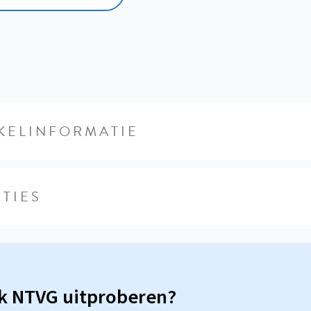
KELINFORMATIE
TIES
sk NTVG uitproberen?