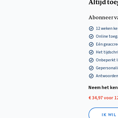
Altijd to
Abonneer v
12 weken k
Online toega
Eén geaccre
Het tijdschri
Onbeperkt l
Gepersonalis
Antwoorden o
Neem het ken
€ 34,97 voor 
IK WI