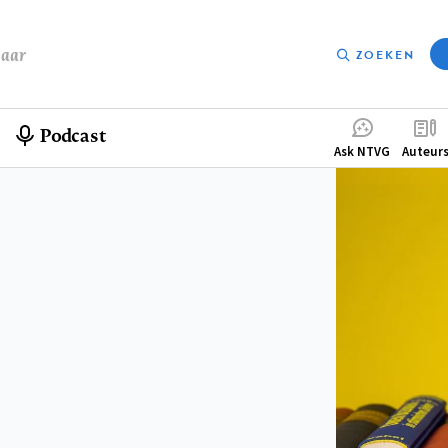
baar
ZOEKEN
Podcast
Compleme
Ask NTVG
Auteur
menu