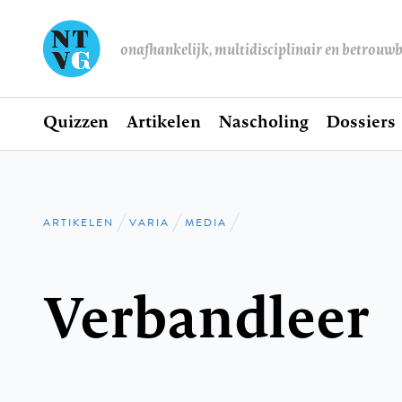
onafhankelijk, multidisciplinair en betrouw
Home
Quizzen
Artikelen
Nascholing
Dossiers
Hoofdnavigatie
ARTIKELEN
VARIA
MEDIA
Kruimelpad
Verbandleer