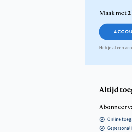
Maak met
2
ACCOU
Heb je al een a
Altijd to
Abonneer v
Online toega
Gepersonalis