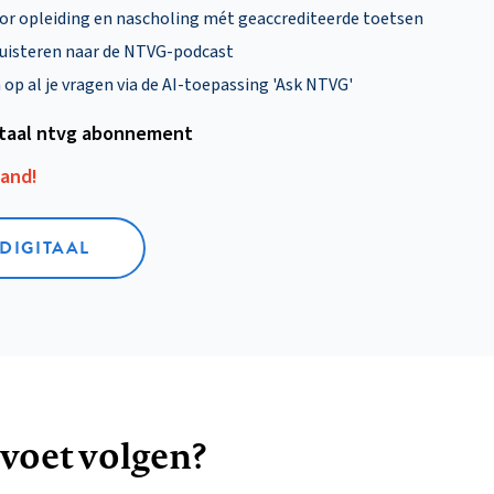
oor opleiding en nascholing mét geaccrediteerde toetsen
uisteren naar de NTVG-podcast
p al je vragen via de AI-toepassing 'Ask NTVG'
itaal ntvg abonnement
aand!
 DIGITAAL
 voet volgen?