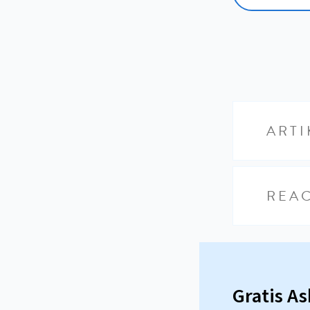
ARTI
REAC
Gratis A