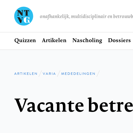
onafhankelijk, multidisciplinair en betrouw
Home
Quizzen
Artikelen
Nascholing
Dossiers
Hoofdnavigatie
ARTIKELEN
VARIA
MEDEDELINGEN
Kruimelpad
Vacante betr