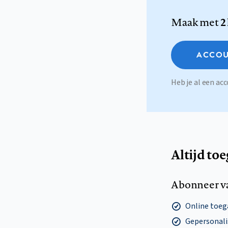
Maak met
2
ACCOU
Heb je al een a
Altijd to
Abonneer v
Online toega
Gepersonalis