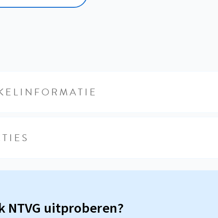
KELINFORMATIE
TIES
sk NTVG uitproberen?