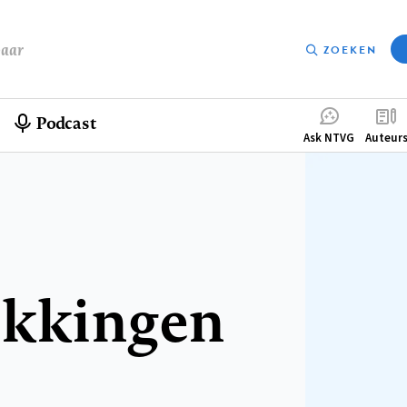
baar
ZOEKEN
Podcast
Compleme
Ask NTVG
Auteur
menu
ekkingen