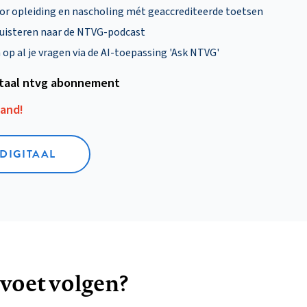
oor opleiding en nascholing mét geaccrediteerde toetsen
uisteren naar de NTVG-podcast
p al je vragen via de AI-toepassing 'Ask NTVG'
itaal ntvg abonnement
aand!
 DIGITAAL
 voet volgen?