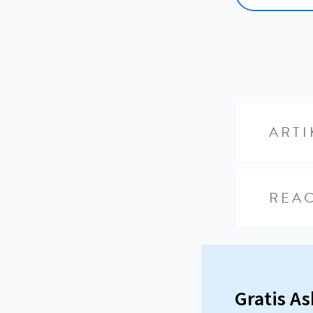
ARTI
REAC
Gratis A