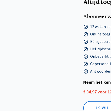
Altijd to
Abonneer v
12 weken k
Online toega
Eén geaccre
Het tijdschri
Onbeperkt l
Gepersonalis
Antwoorden o
Neem het ken
€ 34,97 voor 
IK WI