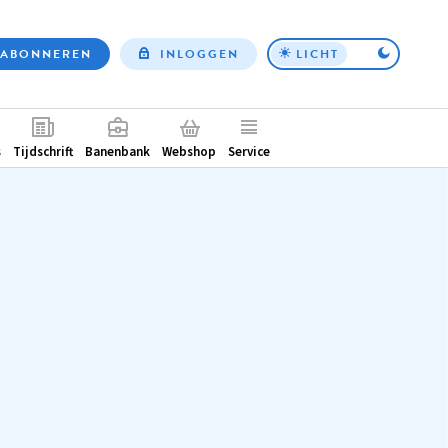
ABONNEREN
INLOGGEN
LICHT
Top
nav
ntair
s
Tijdschrift
Banenbank
Webshop
Service