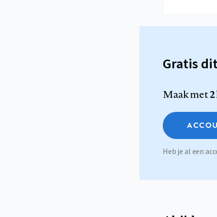
Gratis di
Maak met
2
ACCOU
Heb je al een a