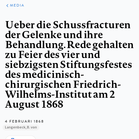
ARTIKELEN
VARIA
MEDIA
Kruimelpad
Ueber die Schussfracturen
der Gelenke und ihre
Behandlung. Rede gehalten
zu Feier des vier und
siebzigsten Stiftungsfestes
des medicinisch-
chirurgischen Friedrich-
Wilhelms-Institut am 2
August 1868
4 FEBRUARI 1868
Langenbeck, B. von