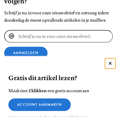
volgen?
Schrijf je nu in voor onze nieuwsbrief en ontvang iedere
donderdag de meest opvallende artikelen in je mailbox.
E-
mailadres
AANMELDEN
Deze site gebruikt cookies
VOLG ONS OP
Gratis dit artikel lezen?
Zie onze cookie policy
ACCEPTEER AANBEVOLEN INSTELLINGEN
Volg
Volg
Volg
Volg
Volg
Volg
2 klikken
Maak met
een gratis account aan
ons
ons
ons
ons
ons
ons
Functionele cookies
op
op
op
op
op
op
Contact
Colofon
Disclaimer
Privacy
About us
ACCOUNT AANMAKEN
Medische vragen verdienen
Sluiten
Footer
Analytische cookies
Facebook
LinkedIn
Bluesky
Instagram
YouTube
Pinterest
betrouwbare antwoorden