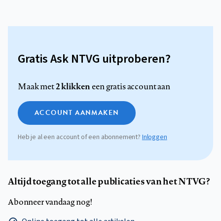
Gratis Ask NTVG uitproberen?
2 klikken
Maak met
een gratis account aan
ACCOUNT AANMAKEN
Heb je al een account of een abonnement?
Inloggen
Altijd toegang tot alle publicaties van het NTVG?
Abonneer vandaag nog!