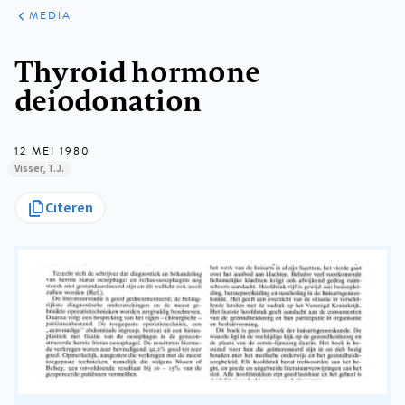
ARTIKELEN
VARIA
MEDIA
Kruimelpad
Thyroid hormone
deiodonation
12 MEI 1980
Visser, T.J.
Citeren