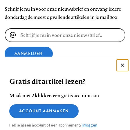
Schrijf je nu in voor onze nieuwsbrief en ontvang iedere
donderdag de meest opvallende artikelen in je mailbox.
E-
mailadres
AANMELDEN
Deze site gebruikt cookies
VOLG ONS OP
Gratis dit artikel lezen?
Zie onze cookie policy
ACCEPTEER AANBEVOLEN INSTELLINGEN
Volg
Volg
Volg
Volg
Volg
Volg
2 klikken
Maak met
een gratis account aan
ons
ons
ons
ons
ons
ons
Functionele cookies
op
op
op
op
op
op
Contact
Colofon
Disclaimer
Privacy
About us
ACCOUNT AANMAKEN
Medische vragen verdienen
Sluiten
Footer
Analytische cookies
Facebook
LinkedIn
Bluesky
Instagram
YouTube
Pinterest
betrouwbare antwoorden
Heb je al een account of een abonnement?
Inloggen
Marketing cookies