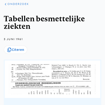
ARTIKELEN
ONDERZOEK
ONDERZOEK
Kruimelpad
Tabellen besmettelijke
ziekten
3 JUNI 1961
Citeren