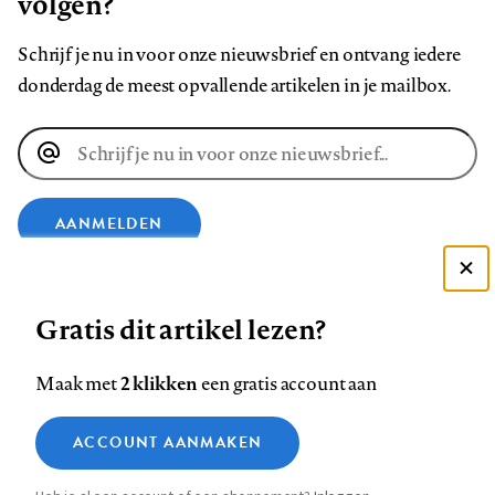
volgen?
Schrijf je nu in voor onze nieuwsbrief en ontvang iedere
donderdag de meest opvallende artikelen in je mailbox.
E-
mailadres
AANMELDEN
Deze site gebruikt cookies
VOLG ONS OP
Gratis dit artikel lezen?
Zie onze cookie policy
ACCEPTEER AANBEVOLEN INSTELLINGEN
Volg
Volg
Volg
Volg
Volg
Volg
2 klikken
Maak met
een gratis account aan
ons
ons
ons
ons
ons
ons
Functionele cookies
op
op
op
op
op
op
Contact
Colofon
Disclaimer
Privacy
About us
ACCOUNT AANMAKEN
Medische vragen verdienen
Sluiten
Footer
Analytische cookies
Facebook
LinkedIn
Bluesky
Instagram
YouTube
Pinterest
betrouwbare antwoorden