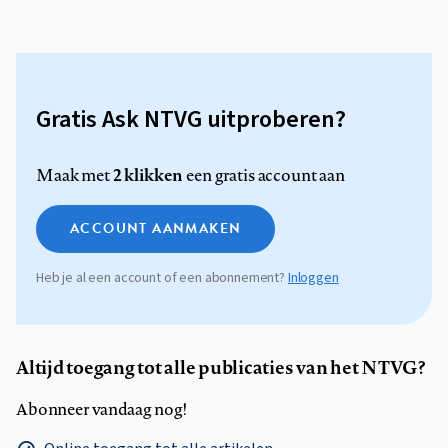
Gratis Ask NTVG uitproberen?
2 klikken
Maak met
een gratis account aan
ACCOUNT AANMAKEN
Heb je al een account of een abonnement?
Inloggen
Altijd toegang tot alle publicaties van het NTVG?
Abonneer vandaag nog!