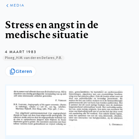
ARTIKELEN
VARIA
MEDIA
Kruimelpad
Stress en angst in de
medische situatie
4 MAART 1983
Ploeg, H.M. van der en Defares, P.B.
Citeren