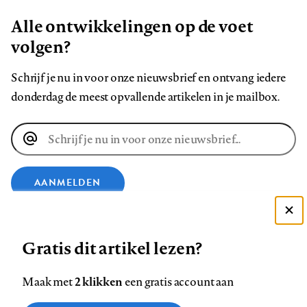
Alle ontwikkelingen op de voet
volgen?
Schrijf je nu in voor onze nieuwsbrief en ontvang iedere
donderdag de meest opvallende artikelen in je mailbox.
E-
mailadres
AANMELDEN
Deze site gebruikt cookies
VOLG ONS OP
Gratis dit artikel lezen?
Zie onze cookie policy
ACCEPTEER AANBEVOLEN INSTELLINGEN
Volg
Volg
Volg
Volg
Volg
Volg
2 klikken
Maak met
een gratis account aan
ons
ons
ons
ons
ons
ons