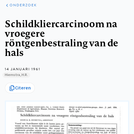
ARTIKELEN
ONDERZOEK
ONDERZOEK
Kruimelpad
Schildkliercarcinoom na
vroegere
röntgenbestraling van de
hals
14 JANUARI 1961
Hiemstra, H.R.
Citeren