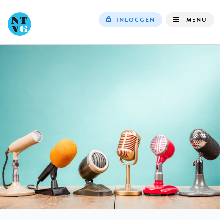
INLOGGEN
MENU
Top
navigation
IN