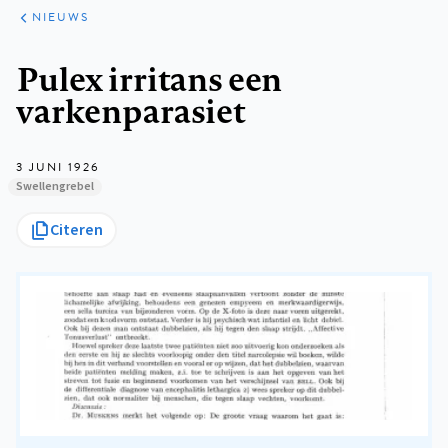
ARTIKELEN
HET
NIEUWS
KORT
Kruimelpad
Pulex irritans een
varkenparasiet
3 JUNI 1926
Swellengrebel
Citeren