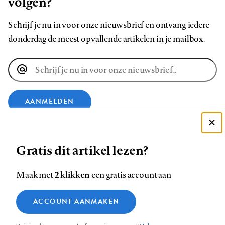
volgen?
Schrijf je nu in voor onze nieuwsbrief en ontvang iedere
donderdag de meest opvallende artikelen in je mailbox.
E-
mailadres
AANMELDEN
Deze site gebruikt cookies
VOLG ONS OP
Gratis dit artikel lezen?
Zie onze cookie policy
ACCEPTEER AANBEVOLEN INSTELLINGEN
Volg
Volg
Volg
Volg
Volg
Volg
2 klikken
Maak met
een gratis account aan
ons
ons
ons
ons
ons
ons
Functionele cookies
op
op
op
op
op
op
Contact
Colofon
Disclaimer
Privacy
About us
ACCOUNT AANMAKEN
Medische vragen verdienen
Sluiten
Footer
Analytische cookies
Facebook
LinkedIn
Bluesky
Instagram
YouTube
Pinterest
betrouwbare antwoorden