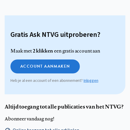
Gratis Ask NTVG uitproberen?
2 klikken
Maak met
een gratis account aan
ACCOUNT AANMAKEN
Heb je al een account of een abonnement?
Inloggen
Altijd toegang tot alle publicaties van het NTVG?
Abonneer vandaag nog!