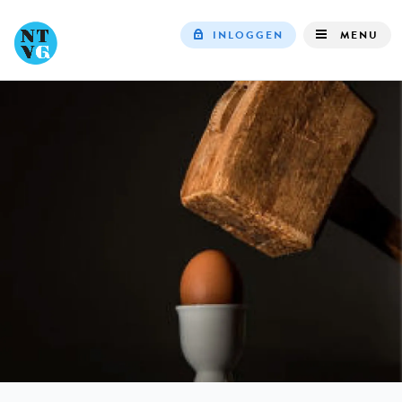
INLOGGEN
MENU
Top
navigation
IN