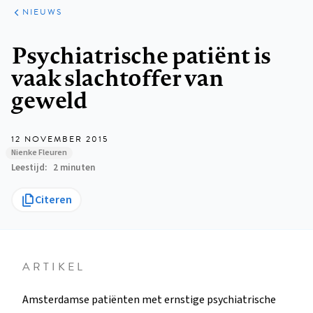
ARTIKELEN
HET
NIEUWS
KORT
Kruimelpad
Psychiatrische patiënt is
vaak slachtoffer van
geweld
12 NOVEMBER 2015
Nienke Fleuren
Leestijd
2 minuten
Citeren
ARTIKEL
Amsterdamse patiënten met ernstige psychiatrische