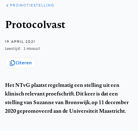
ARTIKELEN
OPINIE
PROMOTIESTELLING
Kruimelpad
Protocolvast
19 APRIL 2021
Leestijd
1 minuut
Citeren
Het NTvG plaatst regelmatig een stelling uit een
klinisch relevant proefschrift. Dit keer is dat een
stelling van Suzanne van Bronswijk, op 11 december
2020 gepromoveerd aan de Universiteit Maastricht.