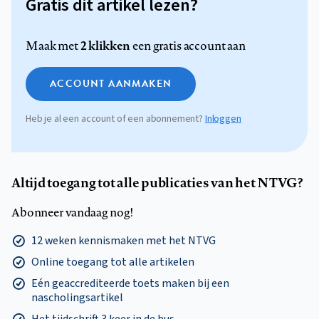
Gratis dit artikel lezen?
2 klikken
Maak met
een gratis account aan
ACCOUNT AANMAKEN
Heb je al een account of een abonnement?
Inloggen
Altijd toegang tot alle publicaties van het NTVG?
Abonneer vandaag nog!
12 weken kennismaken met het NTVG
Online toegang tot alle artikelen
Eén geaccrediteerde toets maken bij een
nascholingsartikel
Het tijdschrift 3 keer in de bus