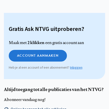
Gratis Ask NTVG uitproberen?
2 klikken
Maak met
een gratis account aan
ACCOUNT AANMAKEN
Heb je al een account of een abonnement?
Inloggen
Altijd toegang tot alle publicaties van het NTVG?
Abonneer vandaag nog!