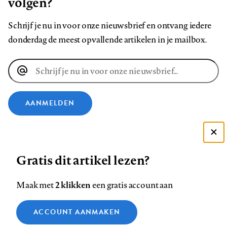
volgen?
Schrijf je nu in voor onze nieuwsbrief en ontvang iedere
donderdag de meest opvallende artikelen in je mailbox.
E-
mailadres
AANMELDEN
VOLG ONS OP
Deze site gebruikt cookies
Gratis dit artikel lezen?
Zie onze cookie policy
Volg
Volg
Volg
Volg
Volg
Volg
ACCEPTEER AANBEVOLEN INSTELLINGEN
ons
ons
2 klikken
ons
ons
ons
ons
Maak met
een gratis account aan
op
op
op
op
op
op
Contact
Colofon
Disclaimer
Privacy
About us
Functionele cookies
Footer
ACCOUNT AANMAKEN
Facebook
LinkedIn
Bluesky
Instagram
YouTube
Pinterest
Medische vragen verdienen
Sluiten
Analytische cookies