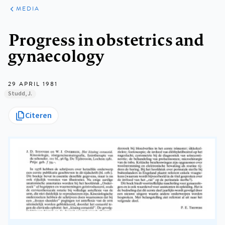
ARTIKELEN
VARIA
MEDIA
Kruimelpad
Progress in obstetrics and
gynaecology
29 APRIL 1981
Studd, J.
Citeren