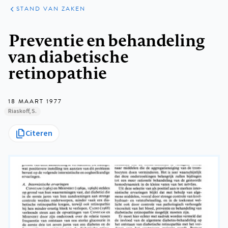
KLINISCHE
ARTIKELEN
PRAKTIJK
STAND VAN ZAKEN
Kruimelpad
Preventie en behandeling
van diabetische
retinopathie
18 MAART 1977
Riaskoff, S.
Citeren