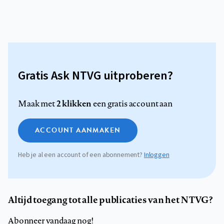
Gratis Ask NTVG uitproberen?
2 klikken
Maak met
een gratis account aan
ACCOUNT AANMAKEN
Heb je al een account of een abonnement?
Inloggen
Altijd toegang tot alle publicaties van het NTVG?
Abonneer vandaag nog!