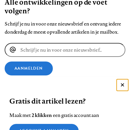
Alle ontwikkelingen op de voet
volgen?
Schrijf je nu in voor onze nieuwsbrief en ontvang iedere
donderdag de meest opvallende artikelen in je mailbox.
E-
mailadres
AANMELDEN
VOLG ONS OP
Deze site gebruikt cookies
Gratis dit artikel lezen?
Zie onze cookie policy
Volg
Volg
Volg
Volg
Volg
Volg
ACCEPTEER AANBEVOLEN INSTELLINGEN
ons
ons
2 klikken
ons
ons
ons
ons
Maak met
een gratis account aan
op
op
op
op
op
op
Contact
Colofon
Disclaimer
Privacy
About us
Functionele cookies