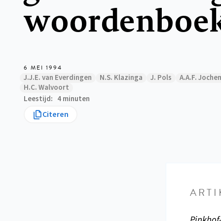
woordenboek
6 MEI 1994
J.J.E. van Everdingen
N.S. Klazinga
J. Pols
A.A.F. Joche
H.C. Walvoort
Leestijd
4 minuten
Citeren
ARTI
Pinkhof