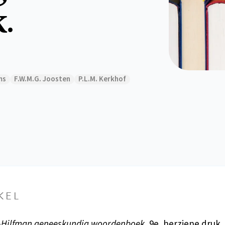
.
ms
F.W.M.G. Joosten
P.L.M. Kerkhof
KEL
-Hilfman geneeskundig woordenboek.
9e, herziene druk.