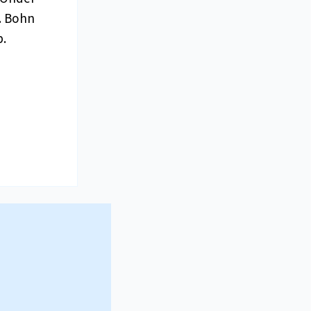
l. Bohn
b.