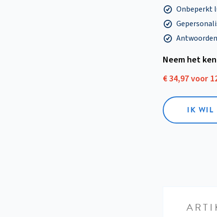
Onbeperkt l
Gepersonalis
Antwoorden o
Neem het ken
€ 34,97 voor 
IK WI
ARTI