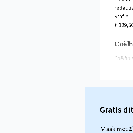
redacti
Stafleu
ƒ 129,50
Coëlh
Coëlho 
Gratis di
Maak met
2