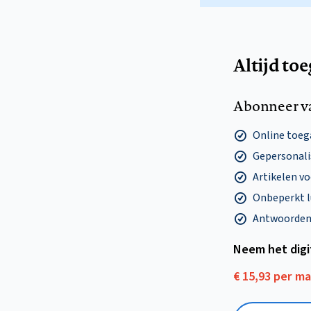
Altijd to
Abonneer v
Online toega
Gepersonalis
Artikelen v
Onbeperkt l
Antwoorden o
Neem het dig
€ 15,93 per m