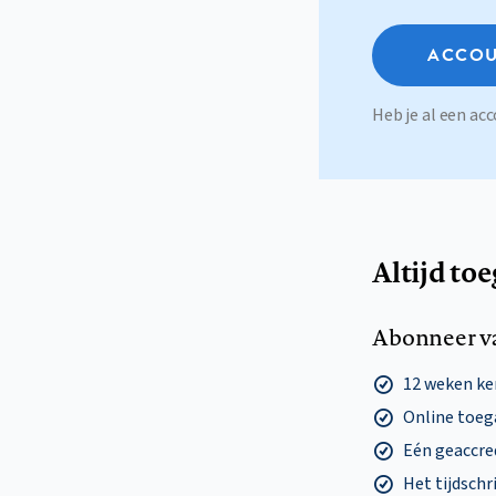
ACCOU
Heb je al een a
Altijd to
Abonneer v
12 weken k
Online toega
Eén geaccre
Het tijdschri