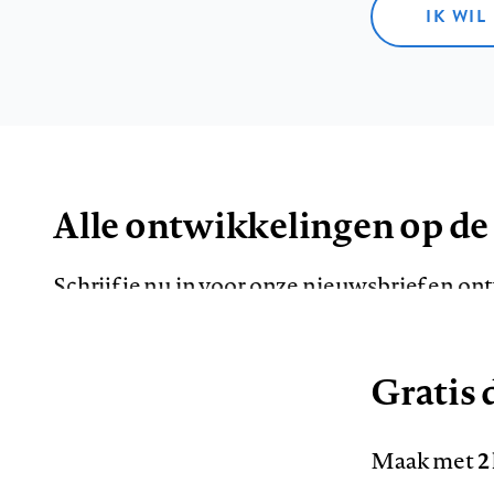
IK WIL
Alle ontwikkelingen op de
Schrijf je nu in voor onze nieuwsbrief en o
de meest opvallende artikelen in je mailbox.
Gratis d
E-
Maak met
2
mailadres