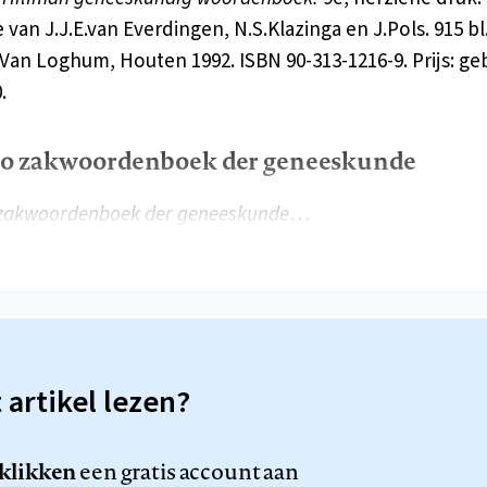
e van J.J.E.van Everdingen, N.S.Klazinga en J.Pols. 915 b
 Van Loghum, Houten 1992. ISBN 90-313-1216-9. Prijs: ge
.
o zakwoordenboek der geneeskunde
zakwoordenboek der geneeskunde
…
t artikel lezen?
 klikken
een gratis account aan