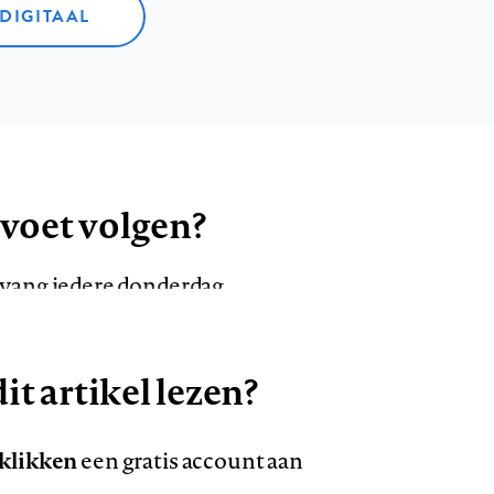
 DIGITAAL
 voet volgen?
ntvang iedere donderdag
it artikel lezen?
VOLG ONS OP
AANMELDEN
Volg
Volg
 klikken
een gratis account aan
ons
ons