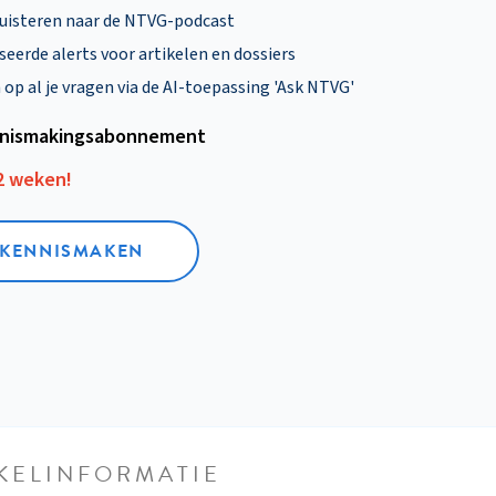
uisteren naar de NTVG-podcast
eerde alerts voor artikelen en dossiers
p al je vragen via de AI-toepassing 'Ask NTVG'
nismakings­abonnement
12 weken!
L KENNISMAKEN
KELINFORMATIE