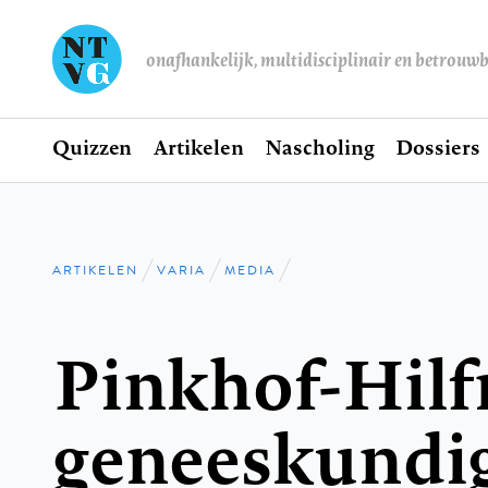
onafhankelijk, multidisciplinair en betrouw
Home
Quizzen
Artikelen
Nascholing
Dossiers
Hoofdnavigatie
ARTIKELEN
VARIA
MEDIA
Kruimelpad
Pinkhof-Hil
geneeskundi