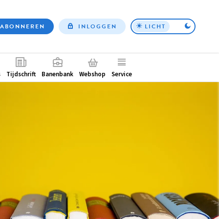
ABONNEREN
INLOGGEN
LICHT
Top
nav
ntair
s
Tijdschrift
Banenbank
Webshop
Service