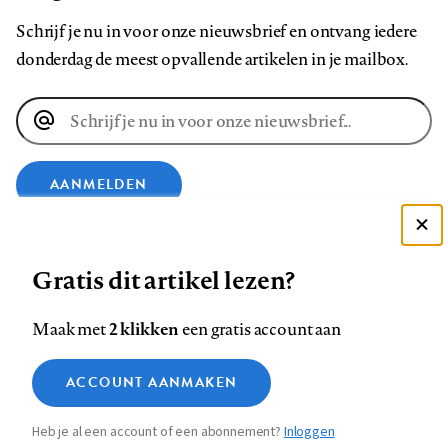
Schrijf je nu in voor onze nieuwsbrief en ontvang iedere
donderdag de meest opvallende artikelen in je mailbox.
E-
mailadres
AANMELDEN
Deze site gebruikt cookies
VOLG ONS OP
Gratis dit artikel lezen?
Zie onze cookie policy
ACCEPTEER AANBEVOLEN INSTELLINGEN
Volg
Volg
Volg
Volg
Volg
Volg
2 klikken
Maak met
een gratis account aan
ons
ons
ons
ons
ons
ons
Functionele cookies
op
op
op
op
op
op
Contact
Colofon
Disclaimer
Privacy
About us
ACCOUNT AANMAKEN
Medische vragen verdienen
Sluiten
Footer
Analytische cookies
Facebook
LinkedIn
Bluesky
Instagram
YouTube
Pinterest
betrouwbare antwoorden
Heb je al een account of een abonnement?
Inloggen
Marketing cookies