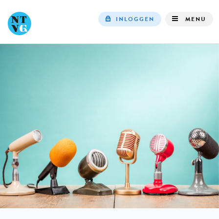
INLOGGEN
MENU
Top
navigation
IN