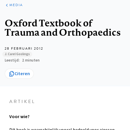
ARTIKELEN
VARIA
MEDIA
Kruimelpad
Oxford Textbook of
Trauma and Orthopaedics
28 FEBRUARI 2012
J. Carel Goslings
Leestijd
2 minuten
Citeren
ARTIKEL
Voor wie?